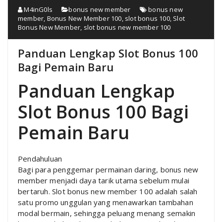
M4inG0ls
bonus new member
bonus new
member
,
Bonus New Member 100
,
slot bonus 100
,
Slot
Bonus New Member
,
slot bonus new member 100
Panduan Lengkap Slot Bonus 100
Bagi Pemain Baru
Panduan Lengkap
Slot Bonus 100 Bagi
Pemain Baru
Pendahuluan
Bagi para penggemar permainan daring, bonus new
member menjadi daya tarik utama sebelum mulai
bertaruh. Slot bonus new member 100 adalah salah
satu promo unggulan yang menawarkan tambahan
modal bermain, sehingga peluang menang semakin