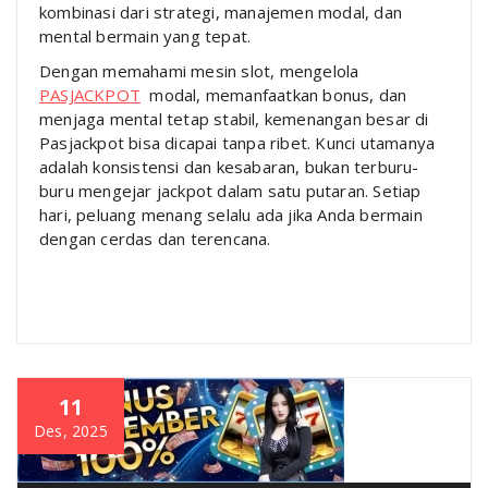
kombinasi dari strategi, manajemen modal, dan
mental bermain yang tepat.
Dengan memahami mesin slot, mengelola
PASJACKPOT
modal, memanfaatkan bonus, dan
menjaga mental tetap stabil, kemenangan besar di
Pasjackpot bisa dicapai tanpa ribet. Kunci utamanya
adalah konsistensi dan kesabaran, bukan terburu-
buru mengejar jackpot dalam satu putaran. Setiap
hari, peluang menang selalu ada jika Anda bermain
dengan cerdas dan terencana.
11
Des, 2025