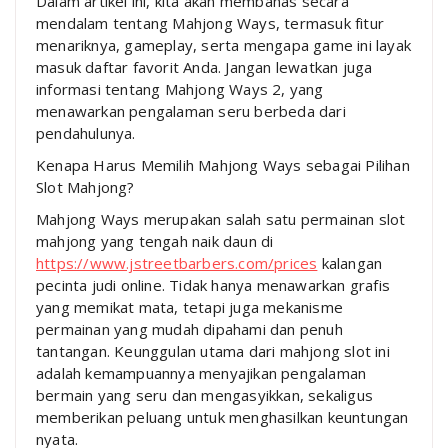
Dalam artikel ini, kita akan membahas secara
mendalam tentang Mahjong Ways, termasuk fitur
menariknya, gameplay, serta mengapa game ini layak
masuk daftar favorit Anda. Jangan lewatkan juga
informasi tentang Mahjong Ways 2, yang
menawarkan pengalaman seru berbeda dari
pendahulunya.
Kenapa Harus Memilih Mahjong Ways sebagai Pilihan
Slot Mahjong?
Mahjong Ways merupakan salah satu permainan slot
mahjong yang tengah naik daun di
https://www.jstreetbarbers.com/prices
kalangan
pecinta judi online. Tidak hanya menawarkan grafis
yang memikat mata, tetapi juga mekanisme
permainan yang mudah dipahami dan penuh
tantangan. Keunggulan utama dari mahjong slot ini
adalah kemampuannya menyajikan pengalaman
bermain yang seru dan mengasyikkan, sekaligus
memberikan peluang untuk menghasilkan keuntungan
nyata.