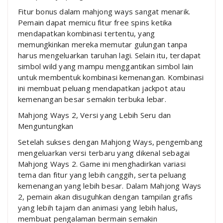
Fitur bonus dalam mahjong ways sangat menarik.
Pemain dapat memicu fitur free spins ketika
mendapatkan kombinasi tertentu, yang
memungkinkan mereka memutar gulungan tanpa
harus mengeluarkan taruhan lagi. Selain itu, terdapat
simbol wild yang mampu menggantikan simbol lain
untuk membentuk kombinasi kemenangan. Kombinasi
ini membuat peluang mendapatkan jackpot atau
kemenangan besar semakin terbuka lebar.
Mahjong Ways 2, Versi yang Lebih Seru dan
Menguntungkan
Setelah sukses dengan Mahjong Ways, pengembang
mengeluarkan versi terbaru yang dikenal sebagai
Mahjong Ways 2. Game ini menghadirkan variasi
tema dan fitur yang lebih canggih, serta peluang
kemenangan yang lebih besar. Dalam Mahjong Ways
2, pemain akan disuguhkan dengan tampilan grafis
yang lebih tajam dan animasi yang lebih halus,
membuat pengalaman bermain semakin