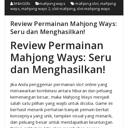
M4inG0ls
mahjong ways
mahjong slot
,
mahjong
ways
,
mahjong ways 2
,
slot mahjong
,
slot mahjong ways
Review Permainan Mahjong Ways:
Seru dan Menghasilkan!
Review Permainan
Mahjong Ways: Seru
dan Menghasilkan!
Jika Anda penggemar permainan slot online yang
menawarkan kombinasi antara hiburan dan peluang
kemenangan besar, maka Mahjong Ways menjadi
salah satu pilihan yang wajib untuk dicoba. Game ini
berhasil menarik perhatian banyak pemain berkat
konsepnya yang unik, tampilan visual yang menarik,
dan peluang besar untuk mendapatkan keuntungan.