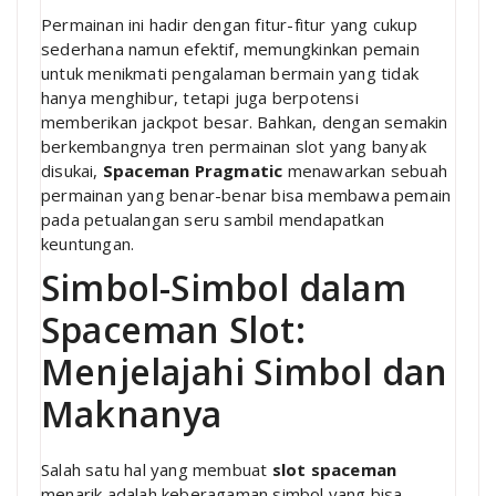
Permainan ini hadir dengan fitur-fitur yang cukup
sederhana namun efektif, memungkinkan pemain
untuk menikmati pengalaman bermain yang tidak
hanya menghibur, tetapi juga berpotensi
memberikan jackpot besar. Bahkan, dengan semakin
berkembangnya tren permainan slot yang banyak
disukai,
Spaceman Pragmatic
menawarkan sebuah
permainan yang benar-benar bisa membawa pemain
pada petualangan seru sambil mendapatkan
keuntungan.
Simbol-Simbol dalam
Spaceman Slot:
Menjelajahi Simbol dan
Maknanya
Salah satu hal yang membuat
slot spaceman
menarik adalah keberagaman simbol yang bisa