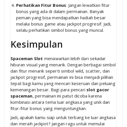
Perhatikan Fitur Bonus
: Jangan lewatkan fitur
bonus yang ada di dalam permainan. Banyak
pemain yang bisa mendapatkan hadiah besar
melalui bonus game atau jackpot progresif. Jadi,
selalu perhatikan simbol bonus yang muncul.
Kesimpulan
Spaceman Slot
menawarkan lebih dari sekadar
hiburan visual yang menarik. Dengan berbagai simbol
dan fitur menarik seperti simbol wild, scatter, dan
jackpot progresif, permainan ini bisa menjadi pilihan
tepat bagi kamu yang mencari keseruan dan peluang
kemenangan besar. Bagi para pencari
slot gacor
spaceman
, permainan ini patut dicoba karena
kombinasi antara tema luar angkasa yang unik dan
fitur-fitur bonus yang menguntungkan.
Jadi, apakah kamu siap untuk terbang ke luar angkasa
dan meraih jackpot? Jangan ragu untuk memulai