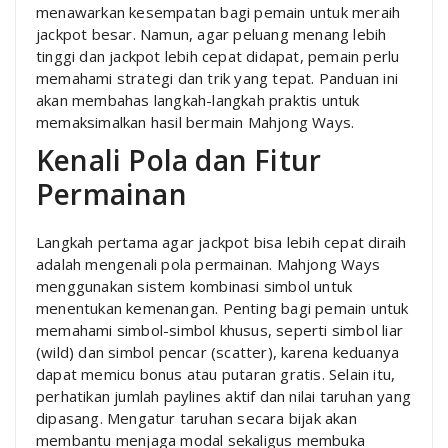
menawarkan kesempatan bagi pemain untuk meraih
jackpot besar. Namun, agar peluang menang lebih
tinggi dan jackpot lebih cepat didapat, pemain perlu
memahami strategi dan trik yang tepat. Panduan ini
akan membahas langkah-langkah praktis untuk
memaksimalkan hasil bermain Mahjong Ways.
Kenali Pola dan Fitur
Permainan
Langkah pertama agar jackpot bisa lebih cepat diraih
adalah mengenali pola permainan. Mahjong Ways
menggunakan sistem kombinasi simbol untuk
menentukan kemenangan. Penting bagi pemain untuk
memahami simbol-simbol khusus, seperti simbol liar
(wild) dan simbol pencar (scatter), karena keduanya
dapat memicu bonus atau putaran gratis. Selain itu,
perhatikan jumlah paylines aktif dan nilai taruhan yang
dipasang. Mengatur taruhan secara bijak akan
membantu menjaga modal sekaligus membuka