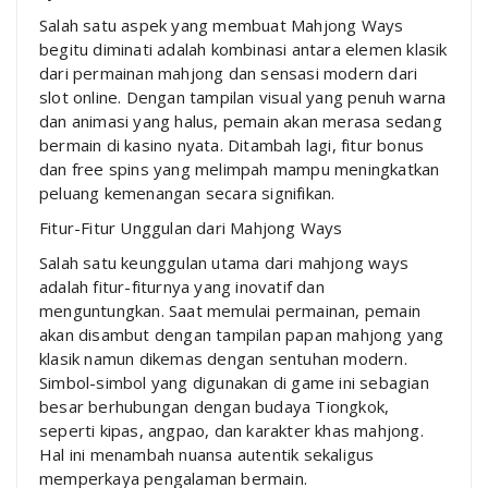
Salah satu aspek yang membuat Mahjong Ways
begitu diminati adalah kombinasi antara elemen klasik
dari permainan mahjong dan sensasi modern dari
slot online. Dengan tampilan visual yang penuh warna
dan animasi yang halus, pemain akan merasa sedang
bermain di kasino nyata. Ditambah lagi, fitur bonus
dan free spins yang melimpah mampu meningkatkan
peluang kemenangan secara signifikan.
Fitur-Fitur Unggulan dari Mahjong Ways
Salah satu keunggulan utama dari mahjong ways
adalah fitur-fiturnya yang inovatif dan
menguntungkan. Saat memulai permainan, pemain
akan disambut dengan tampilan papan mahjong yang
klasik namun dikemas dengan sentuhan modern.
Simbol-simbol yang digunakan di game ini sebagian
besar berhubungan dengan budaya Tiongkok,
seperti kipas, angpao, dan karakter khas mahjong.
Hal ini menambah nuansa autentik sekaligus
memperkaya pengalaman bermain.