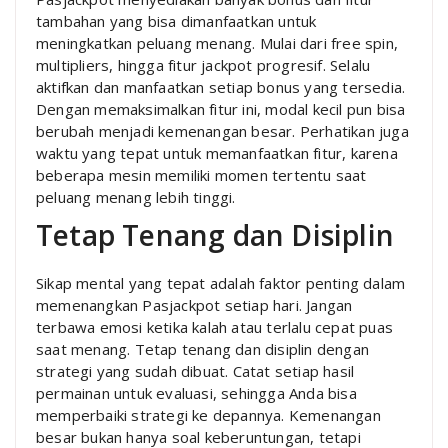
tambahan yang bisa dimanfaatkan untuk
meningkatkan peluang menang. Mulai dari free spin,
multipliers, hingga fitur jackpot progresif. Selalu
aktifkan dan manfaatkan setiap bonus yang tersedia.
Dengan memaksimalkan fitur ini, modal kecil pun bisa
berubah menjadi kemenangan besar. Perhatikan juga
waktu yang tepat untuk memanfaatkan fitur, karena
beberapa mesin memiliki momen tertentu saat
peluang menang lebih tinggi.
Tetap Tenang dan Disiplin
Sikap mental yang tepat adalah faktor penting dalam
memenangkan Pasjackpot setiap hari. Jangan
terbawa emosi ketika kalah atau terlalu cepat puas
saat menang. Tetap tenang dan disiplin dengan
strategi yang sudah dibuat. Catat setiap hasil
permainan untuk evaluasi, sehingga Anda bisa
memperbaiki strategi ke depannya. Kemenangan
besar bukan hanya soal keberuntungan, tetapi