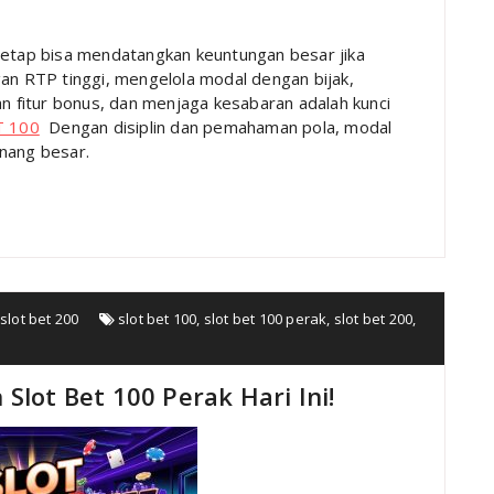
tetap bisa mendatangkan keuntungan besar jika
gan RTP tinggi, mengelola modal dengan bijak,
fitur bonus, dan menjaga kesabaran adalah kunci
T 100
Dengan disiplin dan pemahaman pola, modal
nang besar.
,
slot bet 200
slot bet 100
,
slot bet 100 perak
,
slot bet 200
,
Slot Bet 100 Perak Hari Ini!