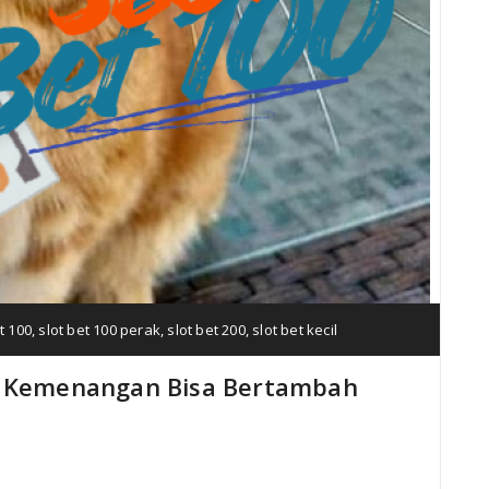
t 100
,
slot bet 100 perak
,
slot bet 200
,
slot bet kecil
ar Kemenangan Bisa Bertambah