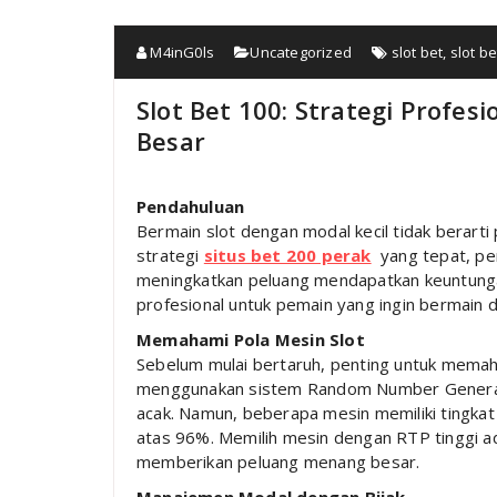
M4inG0ls
Uncategorized
slot bet
,
slot be
Slot Bet 100: Strategi Profes
Besar
Pendahuluan
Bermain slot dengan modal kecil tidak berarti
strategi
situs bet 200 perak
yang tepat, pe
meningkatkan peluang mendapatkan keuntungan 
profesional untuk pemain yang ingin bermain 
Memahami Pola Mesin Slot
Sebelum mulai bertaruh, penting untuk memaha
menggunakan sistem Random Number Generato
acak. Namun, beberapa mesin memiliki tingkat 
atas 96%. Memilih mesin dengan RTP tinggi ad
memberikan peluang menang besar.