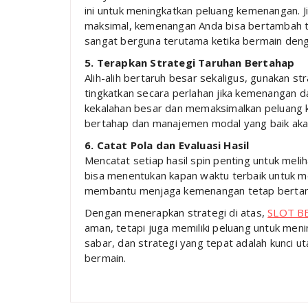
ini untuk meningkatkan peluang kemenangan. Ji
maksimal, kemenangan Anda bisa bertambah tan
sangat berguna terutama ketika bermain dengan
5. Terapkan Strategi Taruhan Bertahap
Alih-alih bertaruh besar sekaligus, gunakan st
tingkatkan secara perlahan jika kemenangan d
kekalahan besar dan memaksimalkan peluang k
bertahap dan manajemen modal yang baik ak
6. Catat Pola dan Evaluasi Hasil
Mencatat setiap hasil spin penting untuk melih
bisa menentukan kapan waktu terbaik untuk men
membantu menjaga kemenangan tetap bertamb
Dengan menerapkan strategi di atas,
SLOT B
aman, tetapi juga memiliki peluang untuk men
sabar, dan strategi yang tepat adalah kunci 
bermain.