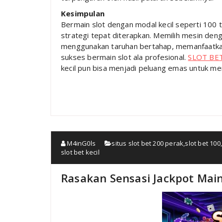
Kesimpulan
Bermain slot dengan modal kecil seperti 100 
strategi tepat diterapkan. Memilih mesin den
menggunakan taruhan bertahap, memanfaatkan 
sukses bermain slot ala profesional.
SLOT BE
kecil pun bisa menjadi peluang emas untuk me
M4inG0ls
situs slot bet 200 perak
,
slot bet 100
slot bet kecil
Rasakan Sensasi Jackpot Main 