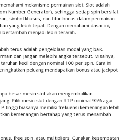
 memahami mekanisme permainan slot. Slot adalah
m Number Generator), sehingga setiap spin bersifat
an, simbol khusus, dan fitur bonus dalam permainan
an yang lebih tepat. Dengan memahami dasar ini,
bertambah menjadi lebih terarah.
bah terus adalah pengelolaan modal yang baik.
rmain dan jangan melebihi angka tersebut. Misalnya,
taruhan kecil dengan nominal 100 per spin. Cara ini
eningkatkan peluang mendapatkan bonus atau jackpot
erapa besar mesin slot akan mengembalikan
ng. Pilih mesin slot dengan RTP minimal 95% agar
 tinggi biasanya memiliki frekuensi kemenangan lebih
atkan kemenangan bertahap yang terus menambah
nus, free spin, atau multipliers. Gunakan kesempatan