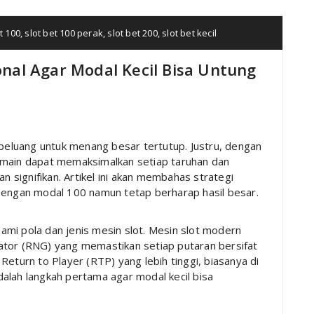
t 100
,
slot bet 100 perak
,
slot bet 200
,
slot bet kecil
ional Agar Modal Kecil Bisa Untung
 peluang untuk menang besar tertutup. Justru, dengan
main dapat memaksimalkan setiap taruhan dan
signifikan. Artikel ini akan membahas strategi
dengan modal 100 namun tetap berharap hasil besar.
mi pola dan jenis mesin slot. Mesin slot modern
r (RNG) yang memastikan setiap putaran bersifat
Return to Player (RTP) yang lebih tinggi, biasanya di
alah langkah pertama agar modal kecil bisa