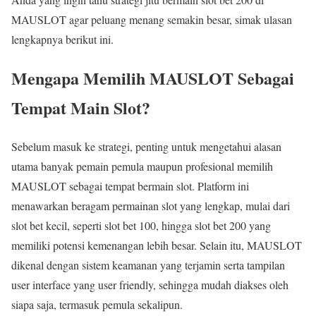
MAUSLOT agar peluang menang semakin besar, simak ulasan
lengkapnya berikut ini.
Mengapa Memilih MAUSLOT Sebagai
Tempat Main Slot?
Sebelum masuk ke strategi, penting untuk mengetahui alasan
utama banyak pemain pemula maupun profesional memilih
MAUSLOT sebagai tempat bermain slot. Platform ini
menawarkan beragam permainan slot yang lengkap, mulai dari
slot bet kecil, seperti slot bet 100, hingga slot bet 200 yang
memiliki potensi kemenangan lebih besar. Selain itu, MAUSLOT
dikenal dengan sistem keamanan yang terjamin serta tampilan
user interface yang user friendly, sehingga mudah diakses oleh
siapa saja, termasuk pemula sekalipun.