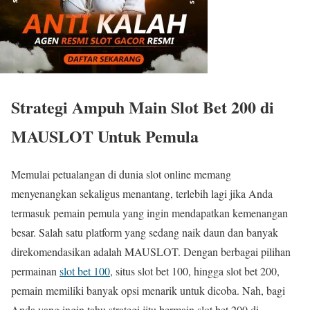
Strategi Ampuh Main Slot Bet 200 di
MAUSLOT Untuk Pemula
Memulai petualangan di dunia slot online memang
menyenangkan sekaligus menantang, terlebih lagi jika Anda
termasuk pemain pemula yang ingin mendapatkan kemenangan
besar. Salah satu platform yang sedang naik daun dan banyak
direkomendasikan adalah MAUSLOT. Dengan berbagai pilihan
permainan
slot bet 100
, situs slot bet 100, hingga slot bet 200,
pemain memiliki banyak opsi menarik untuk dicoba. Nah, bagi
Anda yang ingin tahu strategi jitu bermain slot bet 200 di