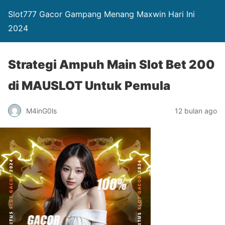
Slot777 Gacor Gampang Menang Maxwin Hari Ini
2024
Strategi Ampuh Main Slot Bet 200
di MAUSLOT Untuk Pemula
M4inG0ls
12 bulan ago