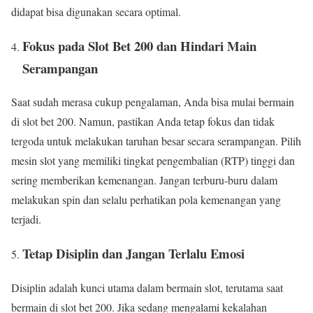
didapat bisa digunakan secara optimal.
Fokus pada Slot Bet 200 dan Hindari Main
Serampangan
Saat sudah merasa cukup pengalaman, Anda bisa mulai bermain
di slot bet 200. Namun, pastikan Anda tetap fokus dan tidak
tergoda untuk melakukan taruhan besar secara serampangan. Pilih
mesin slot yang memiliki tingkat pengembalian (RTP) tinggi dan
sering memberikan kemenangan. Jangan terburu-buru dalam
melakukan spin dan selalu perhatikan pola kemenangan yang
terjadi.
Tetap Disiplin dan Jangan Terlalu Emosi
Disiplin adalah kunci utama dalam bermain slot, terutama saat
bermain di slot bet 200. Jika sedang mengalami kekalahan