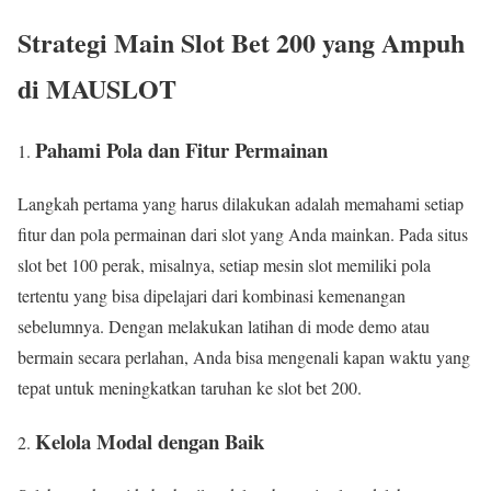
Strategi Main Slot Bet 200 yang Ampuh
di MAUSLOT
Pahami Pola dan Fitur Permainan
Langkah pertama yang harus dilakukan adalah memahami setiap
fitur dan pola permainan dari slot yang Anda mainkan. Pada situs
slot bet 100 perak, misalnya, setiap mesin slot memiliki pola
tertentu yang bisa dipelajari dari kombinasi kemenangan
sebelumnya. Dengan melakukan latihan di mode demo atau
bermain secara perlahan, Anda bisa mengenali kapan waktu yang
tepat untuk meningkatkan taruhan ke slot bet 200.
Kelola Modal dengan Baik