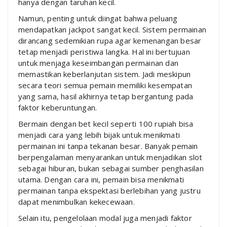
hanya dengan taruhan kecil.
Namun, penting untuk diingat bahwa peluang
mendapatkan jackpot sangat kecil. Sistem permainan
dirancang sedemikian rupa agar kemenangan besar
tetap menjadi peristiwa langka. Hal ini bertujuan
untuk menjaga keseimbangan permainan dan
memastikan keberlanjutan sistem. Jadi meskipun
secara teori semua pemain memiliki kesempatan
yang sama, hasil akhirnya tetap bergantung pada
faktor keberuntungan.
Bermain dengan bet kecil seperti 100 rupiah bisa
menjadi cara yang lebih bijak untuk menikmati
permainan ini tanpa tekanan besar. Banyak pemain
berpengalaman menyarankan untuk menjadikan slot
sebagai hiburan, bukan sebagai sumber penghasilan
utama. Dengan cara ini, pemain bisa menikmati
permainan tanpa ekspektasi berlebihan yang justru
dapat menimbulkan kekecewaan.
Selain itu, pengelolaan modal juga menjadi faktor