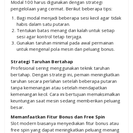
Modal 100 harus digunakan dengan strategi
pengelolaan yang cermat. Berikut beberapa tips:
Bagi modal menjadi beberapa sesi kecil agar tidak
habis dalam satu putaran.
Tentukan batas menang dan kalah untuk setiap
sesi agar kontrol tetap terjaga.
Gunakan taruhan minimal pada awal permainan
untuk mengenal pola mesin dan peluang bonus.
Strategi Taruhan Bertahap
Profesional sering menggunakan teknik taruhan
bertahap. Dengan strategi ini, pemain meningkatkan
taruhan secara perlahan setelah beberapa putaran
tanpa kemenangan atau setelah mendapatkan
kemenangan kecil. Cara ini bertujuan memaksimalkan
keuntungan saat mesin sedang memberikan peluang
besar.
Memanfaatkan Fitur Bonus dan Free Spin
Slot modern biasanya menyediakan fitur bonus atau
free spin yang dapat meningkatkan peluang menang