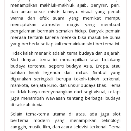
menampilkan makhluk-makhluk ajaib, penyihir, peri,
dan unsur-unsur mistis lainnya. Visual yang penuh
warna dan efek suara yang memikat mampu
menciptakan atmosfer magis yang membuat
pengalaman bermain semakin hidup. Banyak pemain
merasa tertarik karena mereka bisa masuk ke dunia
yang berbeda setiap kali memainkan slot bertema ini.
Tidak kalah menarik adalah tema budaya dan sejarah.
Slot dengan tema ini menampilkan latar belakang
budaya tertentu, seperti budaya Asia, Eropa, atau
bahkan kisah legenda dan mitos. Simbol yang
digunakan seringkali berupa tokoh-tokoh terkenal,
mahkota, senjata kuno, dan unsur budaya khas. Tema
ini tidak hanya menyenangkan dari segi visual, tetapi
juga menambah wawasan tentang berbagai budaya
di seluruh dunia.
Selain tema-tema utama di atas, ada juga slot
bertema modern yang menampilkan teknologi
canggih, musik, film, dan acara televisi terkenal. Tema