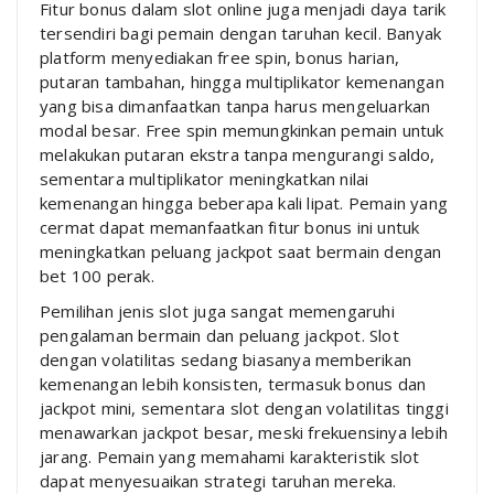
Fitur bonus dalam slot online juga menjadi daya tarik
tersendiri bagi pemain dengan taruhan kecil. Banyak
platform menyediakan free spin, bonus harian,
putaran tambahan, hingga multiplikator kemenangan
yang bisa dimanfaatkan tanpa harus mengeluarkan
modal besar. Free spin memungkinkan pemain untuk
melakukan putaran ekstra tanpa mengurangi saldo,
sementara multiplikator meningkatkan nilai
kemenangan hingga beberapa kali lipat. Pemain yang
cermat dapat memanfaatkan fitur bonus ini untuk
meningkatkan peluang jackpot saat bermain dengan
bet 100 perak.
Pemilihan jenis slot juga sangat memengaruhi
pengalaman bermain dan peluang jackpot. Slot
dengan volatilitas sedang biasanya memberikan
kemenangan lebih konsisten, termasuk bonus dan
jackpot mini, sementara slot dengan volatilitas tinggi
menawarkan jackpot besar, meski frekuensinya lebih
jarang. Pemain yang memahami karakteristik slot
dapat menyesuaikan strategi taruhan mereka.