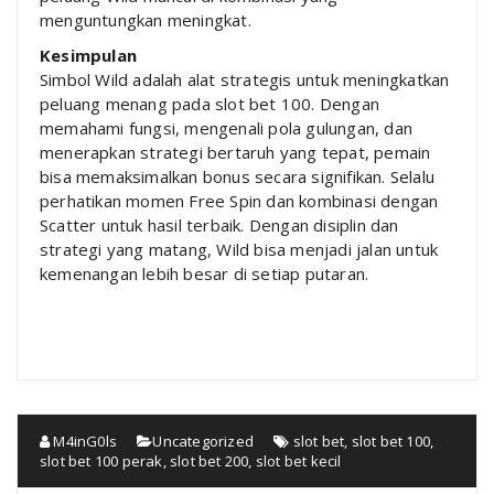
menguntungkan meningkat.
Kesimpulan
Simbol Wild adalah alat strategis untuk meningkatkan
peluang menang pada slot bet 100. Dengan
memahami fungsi, mengenali pola gulungan, dan
menerapkan strategi bertaruh yang tepat, pemain
bisa memaksimalkan bonus secara signifikan. Selalu
perhatikan momen Free Spin dan kombinasi dengan
Scatter untuk hasil terbaik. Dengan disiplin dan
strategi yang matang, Wild bisa menjadi jalan untuk
kemenangan lebih besar di setiap putaran.
M4inG0ls
Uncategorized
slot bet
,
slot bet 100
,
slot bet 100 perak
,
slot bet 200
,
slot bet kecil