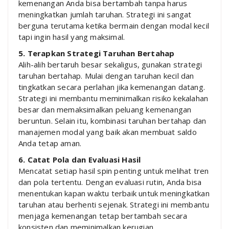
kemenangan Anda bisa bertambah tanpa harus
meningkatkan jumlah taruhan. Strategi ini sangat
berguna terutama ketika bermain dengan modal kecil
tapi ingin hasil yang maksimal.
5. Terapkan Strategi Taruhan Bertahap
Alih-alih bertaruh besar sekaligus, gunakan strategi
taruhan bertahap. Mulai dengan taruhan kecil dan
tingkatkan secara perlahan jika kemenangan datang.
Strategi ini membantu meminimalkan risiko kekalahan
besar dan memaksimalkan peluang kemenangan
beruntun. Selain itu, kombinasi taruhan bertahap dan
manajemen modal yang baik akan membuat saldo
Anda tetap aman.
6. Catat Pola dan Evaluasi Hasil
Mencatat setiap hasil spin penting untuk melihat tren
dan pola tertentu. Dengan evaluasi rutin, Anda bisa
menentukan kapan waktu terbaik untuk meningkatkan
taruhan atau berhenti sejenak. Strategi ini membantu
menjaga kemenangan tetap bertambah secara
konsisten dan meminimalkan kerugian.