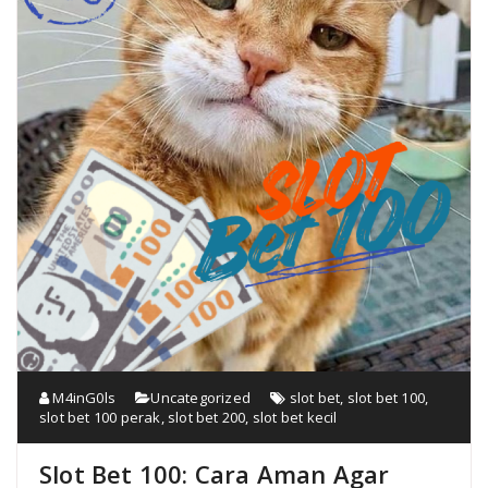
M4inG0ls
Uncategorized
slot bet
,
slot bet 100
,
slot bet 100 perak
,
slot bet 200
,
slot bet kecil
Slot Bet 100: Cara Aman Agar