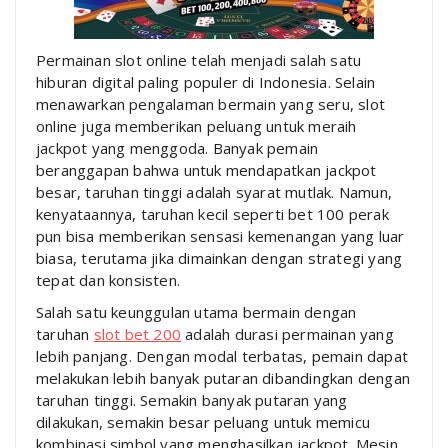
Permainan slot online telah menjadi salah satu
hiburan digital paling populer di Indonesia. Selain
menawarkan pengalaman bermain yang seru, slot
online juga memberikan peluang untuk meraih
jackpot yang menggoda. Banyak pemain
beranggapan bahwa untuk mendapatkan jackpot
besar, taruhan tinggi adalah syarat mutlak. Namun,
kenyataannya, taruhan kecil seperti bet 100 perak
pun bisa memberikan sensasi kemenangan yang luar
biasa, terutama jika dimainkan dengan strategi yang
tepat dan konsisten.
Salah satu keunggulan utama bermain dengan
taruhan
slot bet 200
adalah durasi permainan yang
lebih panjang. Dengan modal terbatas, pemain dapat
melakukan lebih banyak putaran dibandingkan dengan
taruhan tinggi. Semakin banyak putaran yang
dilakukan, semakin besar peluang untuk memicu
kombinasi simbol yang menghasilkan jackpot. Mesin