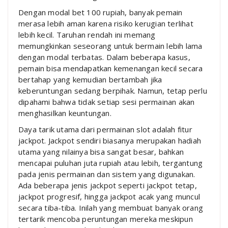
Dengan modal bet 100 rupiah, banyak pemain
merasa lebih aman karena risiko kerugian terlihat
lebih kecil. Taruhan rendah ini memang
memungkinkan seseorang untuk bermain lebih lama
dengan modal terbatas. Dalam beberapa kasus,
pemain bisa mendapatkan kemenangan kecil secara
bertahap yang kemudian bertambah jika
keberuntungan sedang berpihak. Namun, tetap perlu
dipahami bahwa tidak setiap sesi permainan akan
menghasilkan keuntungan.
Daya tarik utama dari permainan slot adalah fitur
jackpot. Jackpot sendiri biasanya merupakan hadiah
utama yang nilainya bisa sangat besar, bahkan
mencapai puluhan juta rupiah atau lebih, tergantung
pada jenis permainan dan sistem yang digunakan.
Ada beberapa jenis jackpot seperti jackpot tetap,
jackpot progresif, hingga jackpot acak yang muncul
secara tiba-tiba. Inilah yang membuat banyak orang
tertarik mencoba peruntungan mereka meskipun