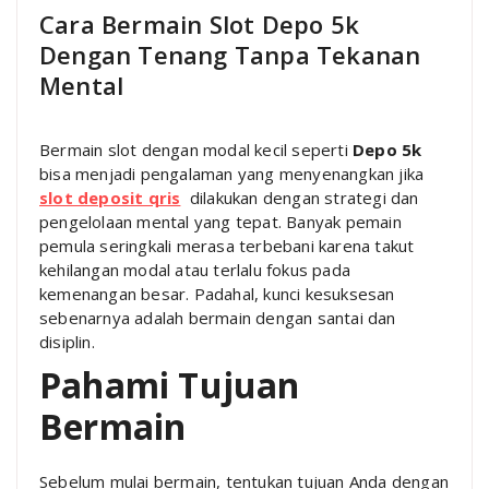
Cara Bermain Slot Depo 5k
Dengan Tenang Tanpa Tekanan
Mental
Bermain slot dengan modal kecil seperti
Depo 5k
bisa menjadi pengalaman yang menyenangkan jika
slot deposit qris
dilakukan dengan strategi dan
pengelolaan mental yang tepat. Banyak pemain
pemula seringkali merasa terbebani karena takut
kehilangan modal atau terlalu fokus pada
kemenangan besar. Padahal, kunci kesuksesan
sebenarnya adalah bermain dengan santai dan
disiplin.
Pahami Tujuan
Bermain
Sebelum mulai bermain, tentukan tujuan Anda dengan