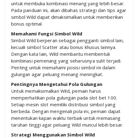
untuk membuka kombinasi menang yang lebih besar.
Pada panduan ini, akan dibahas strategi dan tips agar
simbol Wild dapat dimaksimalkan untuk memberikan
bonus optimal.
Memahami Fungsi Simbol Wild
Simbol Wild berperan sebagai pengganti simbol lain,
kecuali simbol Scatter atau bonus khusus lainnya.
Dengan kata lain, Wild membantu membentuk
kombinasi pemenang yang seharusnya sulit terjadi.
Penting untuk memahami posisi simbol ini dalam
gulungan agar peluang menang meningkat.
Pentingnya Mengetahui Pola Gulungan
Untuk memaksimalkan Wild, pemain harus
memperhatikan pola gulungan pada slot bet 100.
Setiap mesin slot memiliki distribusi simbol yang
berbeda. Dengan mengenali pola ini, pemain dapat
menentukan kapan waktu terbaik untuk memasang
taruhan tinggi agar peluang Wild muncul lebih besar.
Strategi Menggunakan Simbol Wild