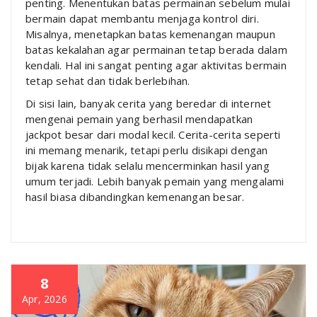
penting. Menentukan batas permainan sebelum mulai
bermain dapat membantu menjaga kontrol diri.
Misalnya, menetapkan batas kemenangan maupun
batas kekalahan agar permainan tetap berada dalam
kendali. Hal ini sangat penting agar aktivitas bermain
tetap sehat dan tidak berlebihan.
Di sisi lain, banyak cerita yang beredar di internet
mengenai pemain yang berhasil mendapatkan
jackpot besar dari modal kecil. Cerita-cerita seperti
ini memang menarik, tetapi perlu disikapi dengan
bijak karena tidak selalu mencerminkan hasil yang
umum terjadi. Lebih banyak pemain yang mengalami
hasil biasa dibandingkan kemenangan besar.
8
Apr, 2026