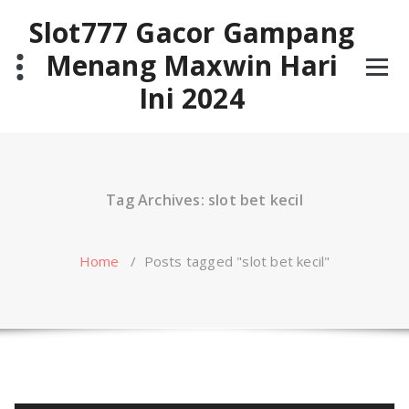
Skip
Slot777 Gacor Gampang
to
content
Menang Maxwin Hari
Ini 2024
Tag Archives: slot bet kecil
Home
/
Posts tagged "slot bet kecil"