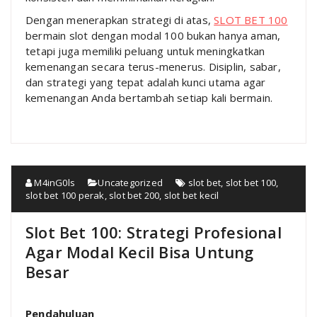
Dengan menerapkan strategi di atas,
SLOT BET 100
bermain slot dengan modal 100 bukan hanya aman,
tetapi juga memiliki peluang untuk meningkatkan
kemenangan secara terus-menerus. Disiplin, sabar,
dan strategi yang tepat adalah kunci utama agar
kemenangan Anda bertambah setiap kali bermain.
M4inG0ls
Uncategorized
slot bet
,
slot bet 100
,
slot bet 100 perak
,
slot bet 200
,
slot bet kecil
Slot Bet 100: Strategi Profesional
Agar Modal Kecil Bisa Untung
Besar
Pendahuluan