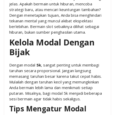
jelas. Apakah bermain untuk hiburan, mencoba
strategi baru, atau mencari keuntungan tambahan?
Dengan menetapkan tujuan, Anda bisa menghindari
tekanan mental yang muncul akibat ekspektasi
berlebihan. Bermain slot sebaiknya dilihat sebagai
hiburan, bukan sumber penghasilan utama.
Kelola Modal Dengan
Bijak
Dengan modal
5k
, sangat penting untuk membagi
taruhan secara proporsional. Jangan langsung
memasang taruhan besar karena takut cepat habis.
Mulailah dengan taruhan kecil yang memungkinkan
Anda bermain lebih lama dan menikmati setiap
putaran. Misalnya, bagi modal 5k menjadi beberapa
sesi bermain agar tidak habis sekaligus.
Tips Mengatur Modal