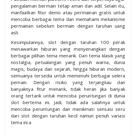
pengalaman bermain tetap aman dan adil. Selain itu,
manfaatkan fitur demo atau permainan gratis untuk
mencoba berbagai tema dan memahami mekanisme
permainan sebelum bermain dengan taruhan uang
asli.
Kesimpulannya, slot dengan taruhan 100 perak
menawarkan hiburan yang menyenangkan dengan
berbagai pilihan tema menarik. Dari tema klasik yang
nostalgia, petualangan yang penuh warna, dunia
magis, budaya dan sejarah, hingga hiburan modern,
semuanya tersedia untuk memenuhi berbagai selera
pemain. Dengan risiko yang terjangkau dan
banyaknya fitur menarik, tidak heran jika banyak
orang tertarik untuk mencoba peruntungan di dunia
slot bertema ini. Jadi, tidak ada salahnya untuk
mencoba peruntungan dan menikmati sensasi seru
dari slot dengan taruhan kecil namun penuh variasi
tema ini.a