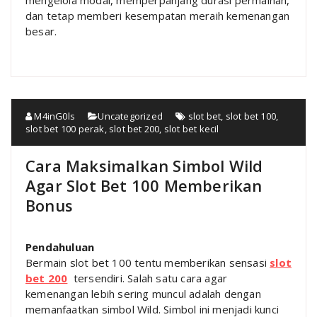
dan tetap memberi kesempatan meraih kemenangan
besar.
M4inG0ls
Uncategorized
slot bet
,
slot bet 100
,
slot bet 100 perak
,
slot bet 200
,
slot bet kecil
Cara Maksimalkan Simbol Wild
Agar Slot Bet 100 Memberikan
Bonus
Pendahuluan
Bermain slot bet 100 tentu memberikan sensasi
slot
bet 200
tersendiri. Salah satu cara agar
kemenangan lebih sering muncul adalah dengan
memanfaatkan simbol Wild. Simbol ini menjadi kunci