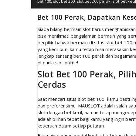
bet 100
,
slot bet 200
,
slot bet 200 perak
,
slot bet keci
Bet 100 Perak, Dapatkan Ke
Siapa bilang bermain slot harus menghabiska
bisa menikmati pengalaman bermain yang seru
berpikir bahwa bermain di situs slot bet 10
yang kecil pun, kamu tetap bisa merasakan ke
lengkap tentang bet 100 perak dan bagaima
di dunia slot online!
Slot Bet 100 Perak, Pi
Cerdas
Saat mencari situs slot bet 100, kamu pasti 
dan preferensimu. MAUSLOT adalah salah satu 
slot dengan bet kecil, namun tetap mengedepa
adalah pilihan tepat bagi kamu yang ingin be
keseruan dalam setiap putaran.
Bermain dengan modal kecil tidak berarti kam