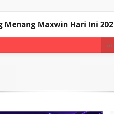
g Menang Maxwin Hari Ini 202
Search
for: