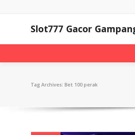
Skip
to
content
Slot777 Gacor Gampan
Tag Archives: Bet 100 perak