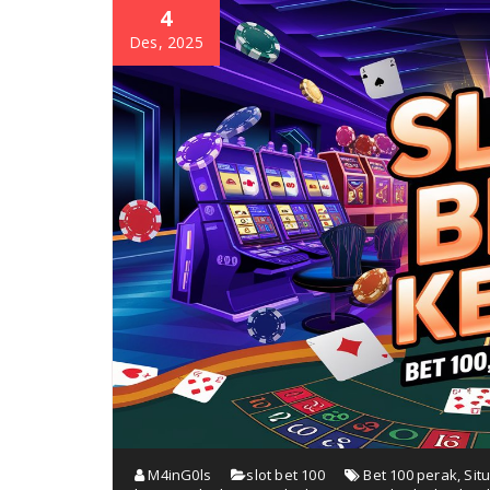
4
Des, 2025
M4inG0ls
slot bet 100
Bet 100 perak
,
Sit