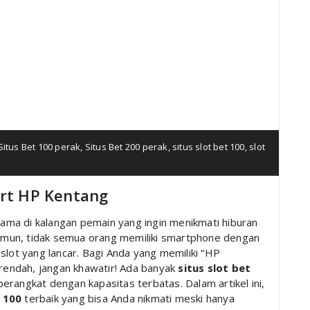
Situs Bet 100 perak
,
Situs Bet 200 perak
,
situs slot bet 100
,
slot
l
ort HP Kentang
utama di kalangan pemain yang ingin menikmati hiburan
mun, tidak semua orang memiliki smartphone dengan
slot yang lancar. Bagi Anda yang memiliki “HP
 rendah, jangan khawatir! Ada banyak
situs slot bet
rangkat dengan kapasitas terbatas. Dalam artikel ini,
t 100
terbaik yang bisa Anda nikmati meski hanya