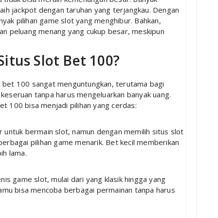
ih jackpot dengan taruhan yang terjangkau. Dengan
yak pilihan game slot yang menghibur. Bahkan,
n peluang menang yang cukup besar, meskipun
itus Slot Bet 100?
t bet 100 sangat menguntungkan, terutama bagi
eseruan tanpa harus mengeluarkan banyak uang.
et 100 bisa menjadi pilihan yang cerdas:
 untuk bermain slot, namun dengan memilih situs slot
erbagai pilihan game menarik. Bet kecil memberikan
ih lama.
nis game slot, mulai dari yang klasik hingga yang
 Kamu bisa mencoba berbagai permainan tanpa harus