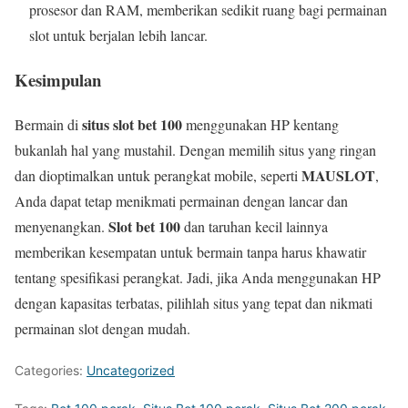
prosesor dan RAM, memberikan sedikit ruang bagi permainan
slot untuk berjalan lebih lancar.
Kesimpulan
situs slot bet 100
Bermain di
menggunakan HP kentang
bukanlah hal yang mustahil. Dengan memilih situs yang ringan
MAUSLOT
dan dioptimalkan untuk perangkat mobile, seperti
,
Anda dapat tetap menikmati permainan dengan lancar dan
Slot bet 100
menyenangkan.
dan taruhan kecil lainnya
memberikan kesempatan untuk bermain tanpa harus khawatir
tentang spesifikasi perangkat. Jadi, jika Anda menggunakan HP
dengan kapasitas terbatas, pilihlah situs yang tepat dan nikmati
permainan slot dengan mudah.
Categories:
Uncategorized