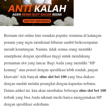
Bermain slot online kini semakin populer, terutama di kalangan
pemain yang ingin menikmati hiburan sambil berkesempatan
meraih keuntungan. Namun, tidak semua orang memiliki
smartphone dengan spesifikasi tinggi untuk mendukung
permainan slot yang lancar. Bagi Anda yang memiliki “HP
kentang” atau ponsel dengan spesifikasi lebih rendah, jangan
situs slot bet 100
khawatir! Ada banyak
yang bisa diakses
dengan mudah melalui perangkat dengan kapasitas terbatas.
situs slot bet 100
Dalam artikel ini, kita akan membahas beberapa
terbaik yang bisa Anda nikmati meski hanya menggunakan HP
dengan spesifikasi sederhana.