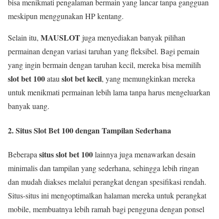
bisa menikmati pengalaman bermain yang lancar tanpa gangguan
meskipun menggunakan HP kentang.
MAUSLOT
Selain itu,
juga menyediakan banyak pilihan
permainan dengan variasi taruhan yang fleksibel. Bagi pemain
yang ingin bermain dengan taruhan kecil, mereka bisa memilih
slot bet 100
slot bet kecil
atau
, yang memungkinkan mereka
untuk menikmati permainan lebih lama tanpa harus mengeluarkan
banyak uang.
2. Situs Slot Bet 100 dengan Tampilan Sederhana
situs slot bet 100
Beberapa
lainnya juga menawarkan desain
minimalis dan tampilan yang sederhana, sehingga lebih ringan
dan mudah diakses melalui perangkat dengan spesifikasi rendah.
Situs-situs ini mengoptimalkan halaman mereka untuk perangkat
mobile, membuatnya lebih ramah bagi pengguna dengan ponsel