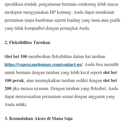
spesifikasi rendah, pengalaman bermain cenderung lebih lancar
meskipun menggunakan HP kentang. Anda dapat menikmati
permainan tanpa hambatan seperti loading yang lama atau grafik
yang tidak kompatibel dengan perangkat Anda.
2. Fleksibilitas Taruhan
Slot bet 100
memberikan fleksibilitas dalam hal taruhan
https://vapexcapelounge.com/contact-us/
. Anda bisa memilih
slot bet
untuk bermain dengan taruhan yang lebih kecil seperti
100 perak
slot bet
, atau meningkatkan taruhan sedikit dengan
200
jika merasa nyaman. Dengan taruhan yang fleksibel, Anda
dapat menyesuaikan permainan sesuai dengan anggaran yang
Anda miliki.
3. Kemudahan Akses di Mana Saja