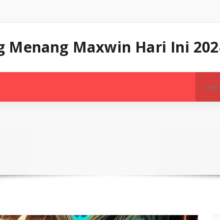
g Menang Maxwin Hari Ini 202
Search
for: