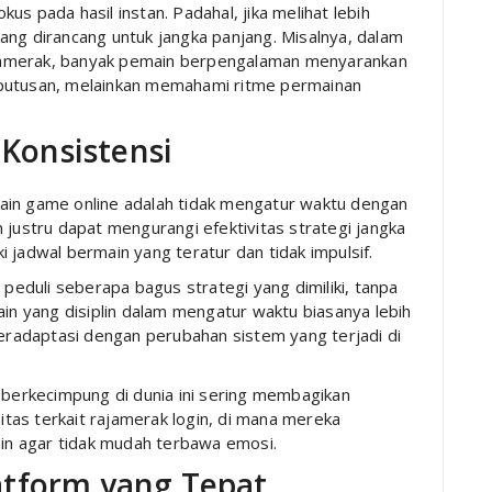
s pada hasil instan. Padahal, jika melihat lebih
ang dirancang untuk jangka panjang. Misalnya, dalam
jamerak, banyak pemain berpengalaman menyarankan
eputusan, melainkan memahami ritme permainan
Konsistensi
ain game online adalah tidak mengatur waktu dengan
 justru dapat mengurangi efektivitas strategi jangka
 jadwal bermain yang teratur dan tidak impulsif.
 peduli seberapa bagus strategi yang dimiliki, tanpa
ain yang disiplin dalam mengatur waktu biasanya lebih
radaptasi dengan perubahan sistem yang terjadi di
a berkecimpung di dunia ini sering membagikan
as terkait rajamerak login, di mana mereka
n agar tidak mudah terbawa emosi.
atform yang Tepat