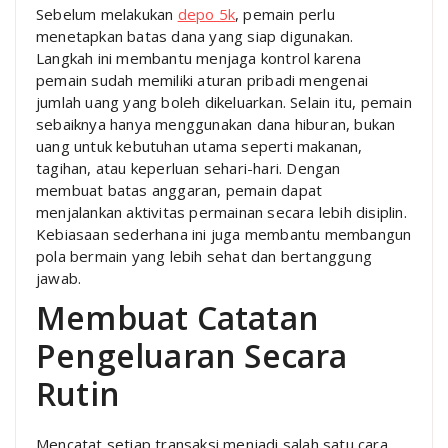
Sebelum melakukan
depo 5k
, pemain perlu
menetapkan batas dana yang siap digunakan.
Langkah ini membantu menjaga kontrol karena
pemain sudah memiliki aturan pribadi mengenai
jumlah uang yang boleh dikeluarkan. Selain itu, pemain
sebaiknya hanya menggunakan dana hiburan, bukan
uang untuk kebutuhan utama seperti makanan,
tagihan, atau keperluan sehari-hari. Dengan
membuat batas anggaran, pemain dapat
menjalankan aktivitas permainan secara lebih disiplin.
Kebiasaan sederhana ini juga membantu membangun
pola bermain yang lebih sehat dan bertanggung
jawab.
Membuat Catatan
Pengeluaran Secara
Rutin
Mencatat setiap transaksi menjadi salah satu cara