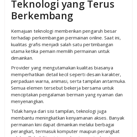
Teknologi yang Terus
Berkembang
Kemajuan teknologi memberikan pengaruh besar
terhadap perkembangan permainan online. Saat ini,
kualitas grafis menjadi salah satu pertimbangan
utama ketika pemain memilih permainan untuk
dimainkan.
Provider yang mengutamakan kualitas biasanya
memperhatikan detail kecil seperti desain karakter,
perpaduan warna, animasi, serta tampilan antarmuka.
Semua elemen tersebut bekerja bersama untuk
menciptakan pengalaman bermain yang nyaman dan
menyenangkan.
Tidak hanya dari sisi tampilan, teknologi juga
membantu meningkatkan kenyamanan akses. Banyak
permainan kini dapat dimainkan melalui berbagai
perangkat, termasuk komputer maupun perangkat