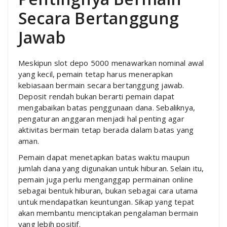
Secara Bertanggung
Jawab
Meskipun slot depo 5000 menawarkan nominal awal
yang kecil, pemain tetap harus menerapkan
kebiasaan bermain secara bertanggung jawab.
Deposit rendah bukan berarti pemain dapat
mengabaikan batas penggunaan dana. Sebaliknya,
pengaturan anggaran menjadi hal penting agar
aktivitas bermain tetap berada dalam batas yang
aman.
Pemain dapat menetapkan batas waktu maupun
jumlah dana yang digunakan untuk hiburan. Selain itu,
pemain juga perlu menganggap permainan online
sebagai bentuk hiburan, bukan sebagai cara utama
untuk mendapatkan keuntungan. Sikap yang tepat
akan membantu menciptakan pengalaman bermain
yang lebih positif.