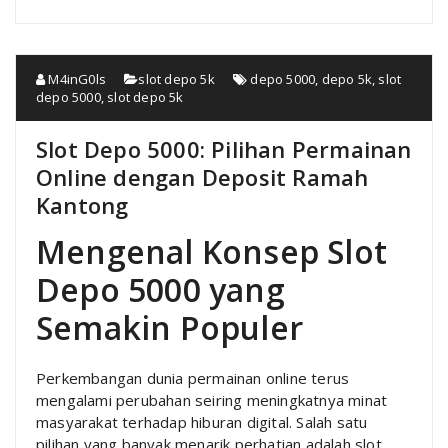
M4inG0ls
slot depo 5k
depo 5000
,
depo 5k
,
slot
depo 5000
,
slot depo 5k
Slot Depo 5000: Pilihan Permainan
Online dengan Deposit Ramah
Kantong
Mengenal Konsep Slot
Depo 5000 yang
Semakin Populer
Perkembangan dunia permainan online terus
mengalami perubahan seiring meningkatnya minat
masyarakat terhadap hiburan digital. Salah satu
pilihan yang banyak menarik perhatian adalah slot