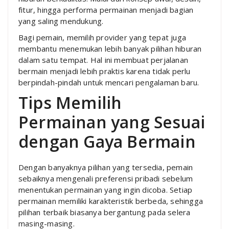
fitur, hingga performa permainan menjadi bagian
yang saling mendukung.
Bagi pemain, memilih provider yang tepat juga
membantu menemukan lebih banyak pilihan hiburan
dalam satu tempat. Hal ini membuat perjalanan
bermain menjadi lebih praktis karena tidak perlu
berpindah-pindah untuk mencari pengalaman baru.
Tips Memilih
Permainan yang Sesuai
dengan Gaya Bermain
Dengan banyaknya pilihan yang tersedia, pemain
sebaiknya mengenali preferensi pribadi sebelum
menentukan permainan yang ingin dicoba. Setiap
permainan memiliki karakteristik berbeda, sehingga
pilihan terbaik biasanya bergantung pada selera
masing-masing.