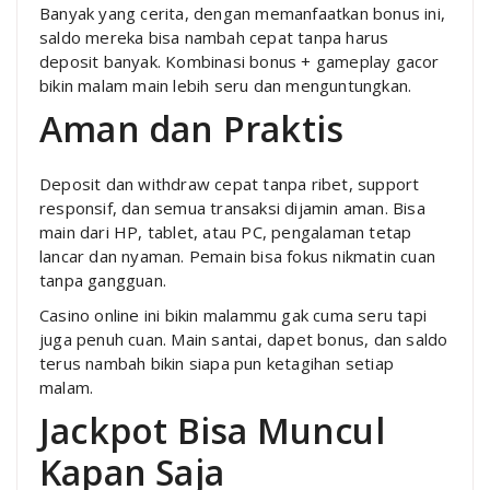
Banyak yang cerita, dengan memanfaatkan bonus ini,
saldo mereka bisa nambah cepat tanpa harus
deposit banyak. Kombinasi bonus + gameplay gacor
bikin malam main lebih seru dan menguntungkan.
Aman dan Praktis
Deposit dan withdraw cepat tanpa ribet, support
responsif, dan semua transaksi dijamin aman. Bisa
main dari HP, tablet, atau PC, pengalaman tetap
lancar dan nyaman. Pemain bisa fokus nikmatin cuan
tanpa gangguan.
Casino online ini bikin malammu gak cuma seru tapi
juga penuh cuan. Main santai, dapet bonus, dan saldo
terus nambah bikin siapa pun ketagihan setiap
malam.
Jackpot Bisa Muncul
Kapan Saja