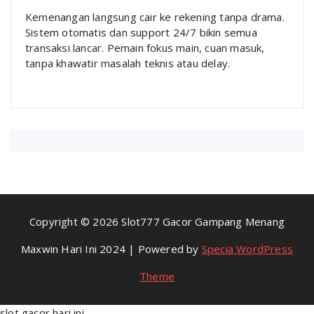
Kemenangan langsung cair ke rekening tanpa drama.
Sistem otomatis dan support 24/7 bikin semua
transaksi lancar. Pemain fokus main, cuan masuk,
tanpa khawatir masalah teknis atau delay.
Copyright © 2026 Slot777 Gacor Gampang Menang
Maxwin Hari Ini 2024 | Powered by
Specia WordPress
Theme
slot gacor hari ini