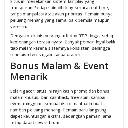
Situs ini menekankan sistem fair play yang
transparan. Setiap spin dihitung secara real-time,
tanpa manipulasi atau akun prioritas. Pemain punya
peluang menang yang sama, baik pemula maupun
veteran.
Dengan mekanisme yang adil dan RTP tinggi, setiap
kemenangan terasa nyata. Banyak pemain loyal balik
tiap malam karena sistemnya konsisten, sehingga
cuan bisa terus ngalir tanpa drama.
Bonus Malam & Event
Menarik
Selain gacor, situs ini rajin kasih promo dan bonus
malam khusus. Dari cashback, free spin, sampai
event mingguan, semua bisa dimanfaatin buat
nambah peluang menang. Pemain baru langsung
dapet keuntungan ekstra, sedangkan pemain lama
tetap dapat reward rutin.