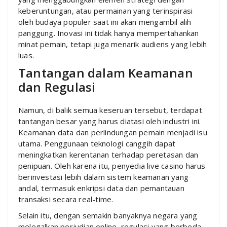
keberuntungan, atau permainan yang terinspirasi
oleh budaya populer saat ini akan mengambil alih
panggung. Inovasi ini tidak hanya mempertahankan
minat pemain, tetapi juga menarik audiens yang lebih
luas.
Tantangan dalam Keamanan
dan Regulasi
Namun, di balik semua keseruan tersebut, terdapat
tantangan besar yang harus diatasi oleh industri ini.
Keamanan data dan perlindungan pemain menjadi isu
utama. Penggunaan teknologi canggih dapat
meningkatkan kerentanan terhadap peretasan dan
penipuan. Oleh karena itu, penyedia live casino harus
berinvestasi lebih dalam sistem keamanan yang
andal, termasuk enkripsi data dan pemantauan
transaksi secara real-time.
Selain itu, dengan semakin banyaknya negara yang
melegalkan perjudian online, regulasi yang berbeda