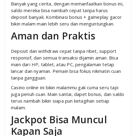
Banyak yang cerita, dengan memanfaatkan bonus ini,
saldo mereka bisa nambah cepat tanpa harus
deposit banyak. Kombinasi bonus + gameplay gacor
bikin malam main lebih seru dan menguntungkan.
Aman dan Praktis
Deposit dan withdraw cepat tanpa ribet, support
responsif, dan semua transaksi dijamin aman. Bisa
main dari HP, tablet, atau PC, pengalaman tetap
lancar dan nyaman. Pemain bisa fokus nikmatin cuan
tanpa gangguan.
Casino online ini bikin malammu gak cuma seru tapi
juga penuh cuan. Main santai, dapet bonus, dan saldo
terus nambah bikin siapa pun ketagihan setiap
malam.
Jackpot Bisa Muncul
Kapan Saja