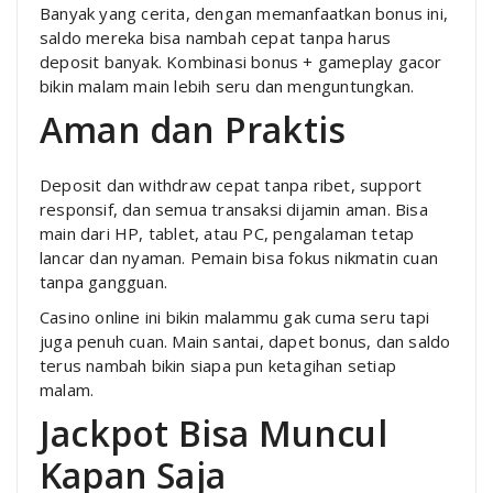
Banyak yang cerita, dengan memanfaatkan bonus ini,
saldo mereka bisa nambah cepat tanpa harus
deposit banyak. Kombinasi bonus + gameplay gacor
bikin malam main lebih seru dan menguntungkan.
Aman dan Praktis
Deposit dan withdraw cepat tanpa ribet, support
responsif, dan semua transaksi dijamin aman. Bisa
main dari HP, tablet, atau PC, pengalaman tetap
lancar dan nyaman. Pemain bisa fokus nikmatin cuan
tanpa gangguan.
Casino online ini bikin malammu gak cuma seru tapi
juga penuh cuan. Main santai, dapet bonus, dan saldo
terus nambah bikin siapa pun ketagihan setiap
malam.
Jackpot Bisa Muncul
Kapan Saja