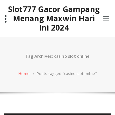
Skip
Slot777 Gacor Gampang
to
content
Menang Maxwin Hari
Ini 2024
Tag Archives: casino slot online
Home
/
Posts tagged "casino slot online"