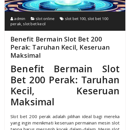
admin
slot online
slot bet 100
,
slot bet 100
perak
,
slot bet kecil
Benefit Bermain Slot Bet 200
Perak: Taruhan Kecil, Keseruan
Maksimal
Benefit Bermain Slot
Bet 200 Perak: Taruhan
Kecil, Keseruan
Maksimal
Slot bet 200 perak adalah pilihan ideal bagi mereka
yang ingin menikmati keseruan permainan mesin slot
tanpa harus merogoh kocek dalam-dalam. Mesin slot