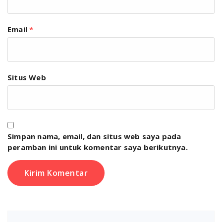
Email
*
Situs Web
Simpan nama, email, dan situs web saya pada
peramban ini untuk komentar saya berikutnya.