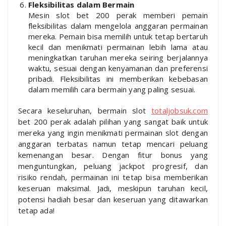
Fleksibilitas dalam Bermain
Mesin slot bet 200 perak memberi pemain
fleksibilitas dalam mengelola anggaran permainan
mereka. Pemain bisa memilih untuk tetap bertaruh
kecil dan menikmati permainan lebih lama atau
meningkatkan taruhan mereka seiring berjalannya
waktu, sesuai dengan kenyamanan dan preferensi
pribadi. Fleksibilitas ini memberikan kebebasan
dalam memilih cara bermain yang paling sesuai.
Secara keseluruhan, bermain slot
totaljobsuk.com
bet 200 perak adalah pilihan yang sangat baik untuk
mereka yang ingin menikmati permainan slot dengan
anggaran terbatas namun tetap mencari peluang
kemenangan besar. Dengan fitur bonus yang
menguntungkan, peluang jackpot progresif, dan
risiko rendah, permainan ini tetap bisa memberikan
keseruan maksimal. Jadi, meskipun taruhan kecil,
potensi hadiah besar dan keseruan yang ditawarkan
tetap ada!