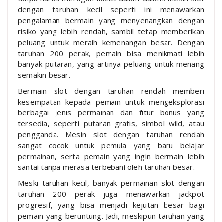
dengan taruhan kecil seperti ini menawarkan
pengalaman bermain yang menyenangkan dengan
risiko yang lebih rendah, sambil tetap memberikan
peluang untuk meraih kemenangan besar. Dengan
taruhan 200 perak, pemain bisa menikmati lebih
banyak putaran, yang artinya peluang untuk menang
semakin besar.
Bermain slot dengan taruhan rendah memberi
kesempatan kepada pemain untuk mengeksplorasi
berbagai jenis permainan dan fitur bonus yang
tersedia, seperti putaran gratis, simbol wild, atau
pengganda. Mesin slot dengan taruhan rendah
sangat cocok untuk pemula yang baru belajar
permainan, serta pemain yang ingin bermain lebih
santai tanpa merasa terbebani oleh taruhan besar.
Meski taruhan kecil, banyak permainan slot dengan
taruhan 200 perak juga menawarkan jackpot
progresif, yang bisa menjadi kejutan besar bagi
pemain yang beruntung. Jadi, meskipun taruhan yang