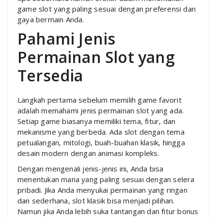
game slot yang paling sesuai dengan preferensi dan
gaya bermain Anda.
Pahami Jenis
Permainan Slot yang
Tersedia
Langkah pertama sebelum memilih game favorit
adalah memahami jenis permainan slot yang ada.
Setiap game biasanya memiliki tema, fitur, dan
mekanisme yang berbeda. Ada slot dengan tema
petualangan, mitologi, buah-buahan klasik, hingga
desain modern dengan animasi kompleks.
Dengan mengenali jenis-jenis ini, Anda bisa
menentukan mana yang paling sesuai dengan selera
pribadi. Jika Anda menyukai permainan yang ringan
dan sederhana, slot klasik bisa menjadi pilihan.
Namun jika Anda lebih suka tantangan dan fitur bonus