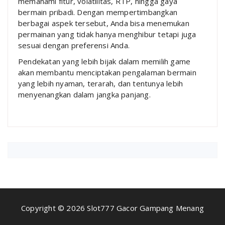
memahami fitur, volatilitas, RTP, hingga gaya
bermain pribadi. Dengan mempertimbangkan
berbagai aspek tersebut, Anda bisa menemukan
permainan yang tidak hanya menghibur tetapi juga
sesuai dengan preferensi Anda.
Pendekatan yang lebih bijak dalam memilih game
akan membantu menciptakan pengalaman bermain
yang lebih nyaman, terarah, dan tentunya lebih
menyenangkan dalam jangka panjang.
Copyright © 2026 Slot777 Gacor Gampang Menang