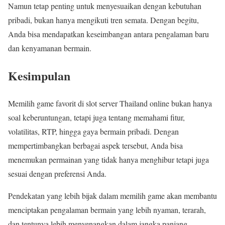
Namun tetap penting untuk menyesuaikan dengan kebutuhan
pribadi, bukan hanya mengikuti tren semata. Dengan begitu,
Anda bisa mendapatkan keseimbangan antara pengalaman baru
dan kenyamanan bermain.
Kesimpulan
Memilih game favorit di slot server Thailand online bukan hanya
soal keberuntungan, tetapi juga tentang memahami fitur,
volatilitas, RTP, hingga gaya bermain pribadi. Dengan
mempertimbangkan berbagai aspek tersebut, Anda bisa
menemukan permainan yang tidak hanya menghibur tetapi juga
sesuai dengan preferensi Anda.
Pendekatan yang lebih bijak dalam memilih game akan membantu
menciptakan pengalaman bermain yang lebih nyaman, terarah,
dan tentunya lebih menyenangkan dalam jangka panjang.