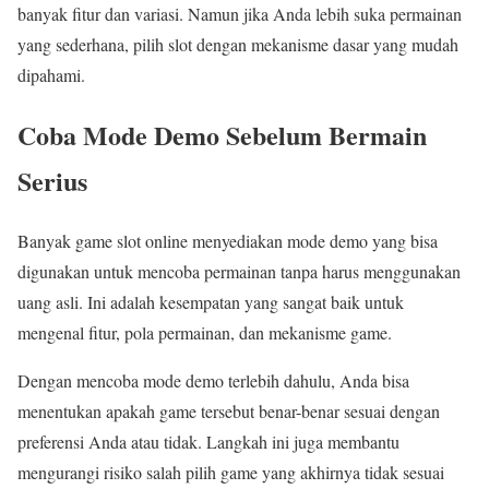
banyak fitur dan variasi. Namun jika Anda lebih suka permainan
yang sederhana, pilih slot dengan mekanisme dasar yang mudah
dipahami.
Coba Mode Demo Sebelum Bermain
Serius
Banyak game slot online menyediakan mode demo yang bisa
digunakan untuk mencoba permainan tanpa harus menggunakan
uang asli. Ini adalah kesempatan yang sangat baik untuk
mengenal fitur, pola permainan, dan mekanisme game.
Dengan mencoba mode demo terlebih dahulu, Anda bisa
menentukan apakah game tersebut benar-benar sesuai dengan
preferensi Anda atau tidak. Langkah ini juga membantu
mengurangi risiko salah pilih game yang akhirnya tidak sesuai