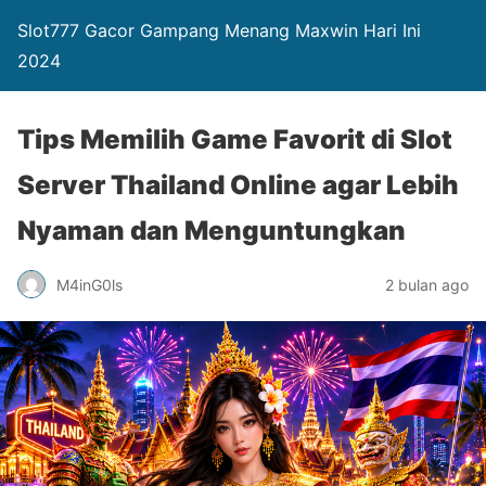
Slot777 Gacor Gampang Menang Maxwin Hari Ini
2024
Tips Memilih Game Favorit di Slot
Server Thailand Online agar Lebih
Nyaman dan Menguntungkan
M4inG0ls
2 bulan ago