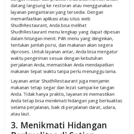
datang langsung ke restoran atau menggunakan
layanan pengantaran yang tersedia. Dengan
memanfaatkan aplikasi atau situs web
ShudhRestaurant, Anda bisa melihat
ShudhRestaurant menu lengkap yang dapat dipesan
dalam hitungan menit. Pilih menu yang diinginkan,
tentukan jumlah porsi, dan makanan akan segera
diproses. Untuk layanan antar, Anda bisa mengatur
waktu pengiriman sesuai dengan kebutuhan
perjalanan Anda, memastikan Anda mendapatkan
makanan tepat waktu tanpa perlu menunggu lama.
Layanan antar ShudhRestaurant juga menjamin
makanan tetap segar dan lezat sampai ke tangan
Anda. Tidak hanya praktis, layanan ini memastikan
Anda tetap bisa menikmati hidangan yang berkualitas
selama perjalanan, baik di perjalanan darat, udara,
atau laut.
3. Menikmati Hidangan