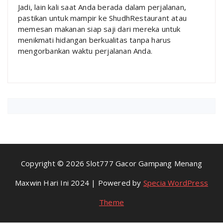
Jadi, lain kali saat Anda berada dalam perjalanan,
pastikan untuk mampir ke ShudhRestaurant atau
memesan makanan siap saji dari mereka untuk
menikmati hidangan berkualitas tanpa harus
mengorbankan waktu perjalanan Anda.
Copyright © 2026 Slot777 Gacor Gampang Menang
Maxwin Hari Ini 2024 | Powered by
Specia WordPress
Theme