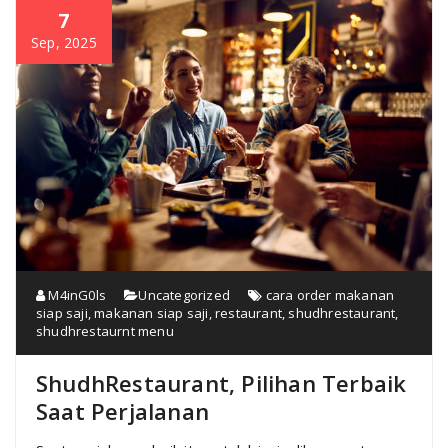
7
Sep, 2025
M4inG0ls
Uncategorized
cara order makanan
siap saji
,
makanan siap saji
,
restaurant
,
shudhrestaurant
,
shudhrestaurnt menu
ShudhRestaurant, Pilihan Terbaik
Saat Perjalanan