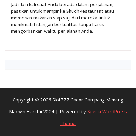
Jadi, lain kali saat Anda berada dalam perjalanan,
pastikan untuk mampir ke ShudhRestaurant atau
memesan makanan siap saji dari mereka untuk
menikmati hidangan berkualitas tanpa harus
mengorbankan waktu perjalanan Anda.
Copyright © 2026 Slot777 Gacor Gampang Menang
Maxwin Hari Ini 2024 | Powered by
Specia WordPress
Theme