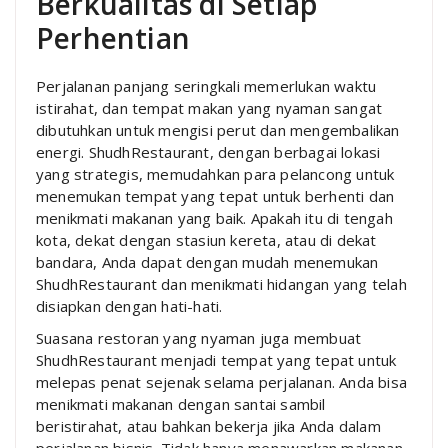
Berkualitas di Setiap
Perhentian
Perjalanan panjang seringkali memerlukan waktu
istirahat, dan tempat makan yang nyaman sangat
dibutuhkan untuk mengisi perut dan mengembalikan
energi. ShudhRestaurant, dengan berbagai lokasi
yang strategis, memudahkan para pelancong untuk
menemukan tempat yang tepat untuk berhenti dan
menikmati makanan yang baik. Apakah itu di tengah
kota, dekat dengan stasiun kereta, atau di dekat
bandara, Anda dapat dengan mudah menemukan
ShudhRestaurant dan menikmati hidangan yang telah
disiapkan dengan hati-hati.
Suasana restoran yang nyaman juga membuat
ShudhRestaurant menjadi tempat yang tepat untuk
melepas penat sejenak selama perjalanan. Anda bisa
menikmati makanan dengan santai sambil
beristirahat, atau bahkan bekerja jika Anda dalam
perjalanan bisnis. Tidak hanya menawarkan makanan