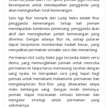
kesempatan untuk mendapatkan pengganda yang
akan meningkatkan total kemenangan.
Satu lagi fitur menarik dari Lucky Neko adalah fitur
pengganda kemenangan. Setiap kali pemain
mendapatkan kombinasi pemenang, pengganda akan
aktif dan meningkatkan jumlah kemenangan yang
diterima. Dengan adanya fitur ini, setiap putaran
dapat berpotensi memberikan hadiah besar, yang
menjadikan permainan semakin seru dan menantang.
Permainan slot Lucky Neko juga tersedia dalam versi
demo, yang memungkinkan pemain untuk mencoba
permainan ini tanpa harus memasang taruhan dengan
uang nyata. Ini merupakan cara yang tepat bagi
pemula untuk memahami mekanisme permainan dan
mengeksplorasi fitur-fitur yang ditawarkan tanpa
risiko kehilangan uang. Dengan mode demonya,
pemain dapat merasakan sensasi bermain dan
mengatur strategi untuk permainan yang
sebenarnya.