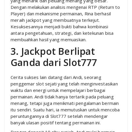
yang menarik dan peluang menang yang besar.
Dengan melakukan analisis mengenai RTP (Return to
Player) dan mekanisme permainan, Rina berhasil
meraih jackpot yang membuatnya terkejut.
Kesuksesannya menjadi bukti bahwa kombinasi
antara pengetahuan, strategi, dan ketekunan bisa
membuahkan hasil yang memuaskan.
3. Jackpot Berlipat
Ganda dari Slot777
Cerita sukses lain datang dari Andi, seorang
penggemar slot sejati yang telah menginvestasikan
waktu dan energi untuk mempelajari berbagai
permainan. Andi tidak hanya tertarik pada peluang
menang, tetapi juga menikmati pengalaman bermain
itu sendiri. Suatu hari, ia memutuskan untuk mencoba
peruntungannya di Slot777 setelah mendengar
banyak ulasan positif tentang permainan ini.