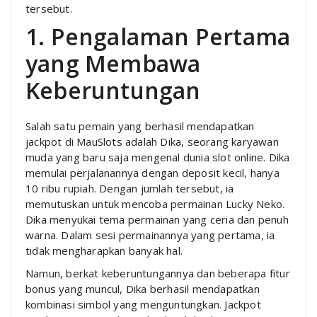
tersebut.
1. Pengalaman Pertama
yang Membawa
Keberuntungan
Salah satu pemain yang berhasil mendapatkan
jackpot di MauSlots adalah Dika, seorang karyawan
muda yang baru saja mengenal dunia slot online. Dika
memulai perjalanannya dengan deposit kecil, hanya
10 ribu rupiah. Dengan jumlah tersebut, ia
memutuskan untuk mencoba permainan Lucky Neko.
Dika menyukai tema permainan yang ceria dan penuh
warna. Dalam sesi permainannya yang pertama, ia
tidak mengharapkan banyak hal.
Namun, berkat keberuntungannya dan beberapa fitur
bonus yang muncul, Dika berhasil mendapatkan
kombinasi simbol yang menguntungkan. Jackpot