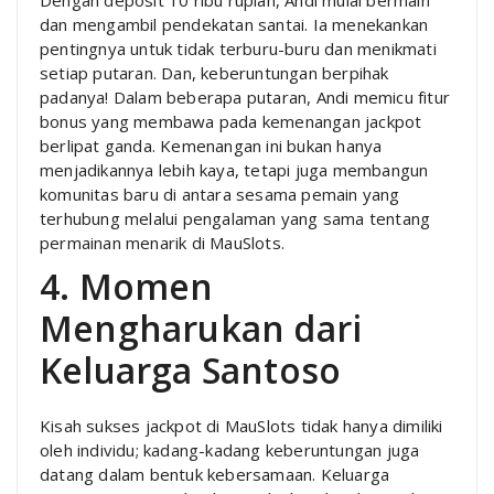
Dengan deposit 10 ribu rupiah, Andi mulai bermain
dan mengambil pendekatan santai. Ia menekankan
pentingnya untuk tidak terburu-buru dan menikmati
setiap putaran. Dan, keberuntungan berpihak
padanya! Dalam beberapa putaran, Andi memicu fitur
bonus yang membawa pada kemenangan jackpot
berlipat ganda. Kemenangan ini bukan hanya
menjadikannya lebih kaya, tetapi juga membangun
komunitas baru di antara sesama pemain yang
terhubung melalui pengalaman yang sama tentang
permainan menarik di MauSlots.
4. Momen
Mengharukan dari
Keluarga Santoso
Kisah sukses jackpot di MauSlots tidak hanya dimiliki
oleh individu; kadang-kadang keberuntungan juga
datang dalam bentuk kebersamaan. Keluarga