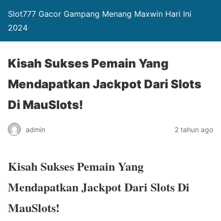
Slot777 Gacor Gampang Menang Maxwin Hari Ini
2024
Kisah Sukses Pemain Yang
Mendapatkan Jackpot Dari Slots
Di MauSlots!
admin
2 tahun ago
Kisah Sukses Pemain Yang
Mendapatkan Jackpot Dari Slots Di
MauSlots!