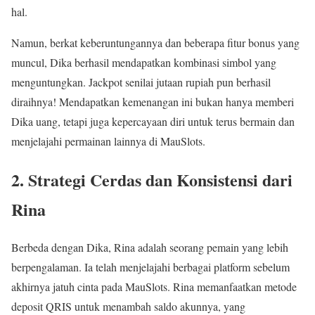
hal.
Namun, berkat keberuntungannya dan beberapa fitur bonus yang
muncul, Dika berhasil mendapatkan kombinasi simbol yang
menguntungkan. Jackpot senilai jutaan rupiah pun berhasil
diraihnya! Mendapatkan kemenangan ini bukan hanya memberi
Dika uang, tetapi juga kepercayaan diri untuk terus bermain dan
menjelajahi permainan lainnya di MauSlots.
2. Strategi Cerdas dan Konsistensi dari
Rina
Berbeda dengan Dika, Rina adalah seorang pemain yang lebih
berpengalaman. Ia telah menjelajahi berbagai platform sebelum
akhirnya jatuh cinta pada MauSlots. Rina memanfaatkan metode
deposit QRIS untuk menambah saldo akunnya, yang