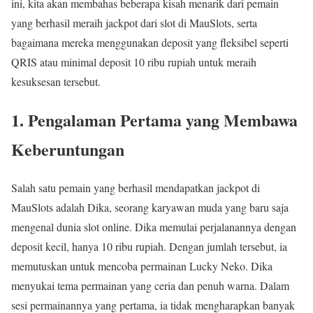
ini, kita akan membahas beberapa kisah menarik dari pemain
yang berhasil meraih jackpot dari slot di MauSlots, serta
bagaimana mereka menggunakan deposit yang fleksibel seperti
QRIS atau minimal deposit 10 ribu rupiah untuk meraih
kesuksesan tersebut.
1. Pengalaman Pertama yang Membawa
Keberuntungan
Salah satu pemain yang berhasil mendapatkan jackpot di
MauSlots adalah Dika, seorang karyawan muda yang baru saja
mengenal dunia slot online. Dika memulai perjalanannya dengan
deposit kecil, hanya 10 ribu rupiah. Dengan jumlah tersebut, ia
memutuskan untuk mencoba permainan Lucky Neko. Dika
menyukai tema permainan yang ceria dan penuh warna. Dalam
sesi permainannya yang pertama, ia tidak mengharapkan banyak