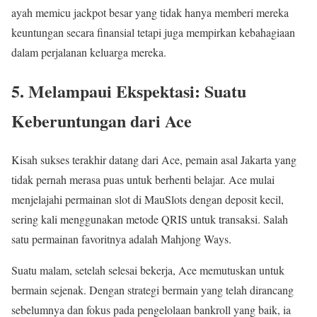
ayah memicu jackpot besar yang tidak hanya memberi mereka
keuntungan secara finansial tetapi juga mempirkan kebahagiaan
dalam perjalanan keluarga mereka.
5. Melampaui Ekspektasi: Suatu
Keberuntungan dari Ace
Kisah sukses terakhir datang dari Ace, pemain asal Jakarta yang
tidak pernah merasa puas untuk berhenti belajar. Ace mulai
menjelajahi permainan slot di MauSlots dengan deposit kecil,
sering kali menggunakan metode QRIS untuk transaksi. Salah
satu permainan favoritnya adalah Mahjong Ways.
Suatu malam, setelah selesai bekerja, Ace memutuskan untuk
bermain sejenak. Dengan strategi bermain yang telah dirancang
sebelumnya dan fokus pada pengelolaan bankroll yang baik, ia