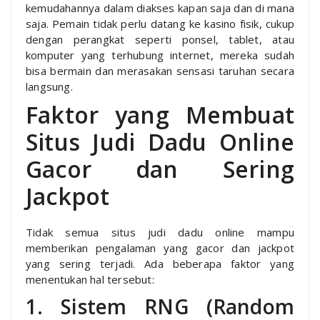
kemudahannya dalam diakses kapan saja dan di mana
saja. Pemain tidak perlu datang ke kasino fisik, cukup
dengan perangkat seperti ponsel, tablet, atau
komputer yang terhubung internet, mereka sudah
bisa bermain dan merasakan sensasi taruhan secara
langsung.
Faktor yang Membuat
Situs Judi Dadu Online
Gacor dan Sering
Jackpot
Tidak semua situs judi dadu online mampu
memberikan pengalaman yang gacor dan jackpot
yang sering terjadi. Ada beberapa faktor yang
menentukan hal tersebut:
1. Sistem RNG (Random