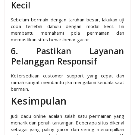
Kecil
Sebelum bermain dengan taruhan besar, lakukan uji
coba terlebih dahulu dengan modal kecil. Ini
membantu memahami pola permainan dan
memastikan situs benar-benar gacor.
6. Pastikan Layanan
Pelanggan Responsif
Ketersediaan customer support yang cepat dan
ramah sangat membantu jika mengalami kendala saat
bermain.
Kesimpulan
Judi dadu online adalah salah satu permainan yang
menarik dan penuh tantangan. Beberapa situs dikenal
sebagai yang paling gacor dan sering menampilkan