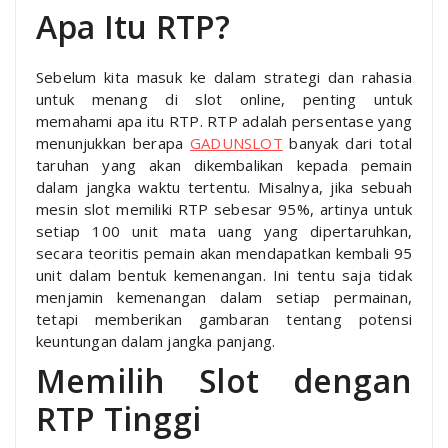
Apa Itu RTP?
Sebelum kita masuk ke dalam strategi dan rahasia
untuk menang di slot online, penting untuk
memahami apa itu RTP. RTP adalah persentase yang
menunjukkan berapa
GADUNSLOT
banyak dari total
taruhan yang akan dikembalikan kepada pemain
dalam jangka waktu tertentu. Misalnya, jika sebuah
mesin slot memiliki RTP sebesar 95%, artinya untuk
setiap 100 unit mata uang yang dipertaruhkan,
secara teoritis pemain akan mendapatkan kembali 95
unit dalam bentuk kemenangan. Ini tentu saja tidak
menjamin kemenangan dalam setiap permainan,
tetapi memberikan gambaran tentang potensi
keuntungan dalam jangka panjang.
Memilih Slot dengan
RTP Tinggi