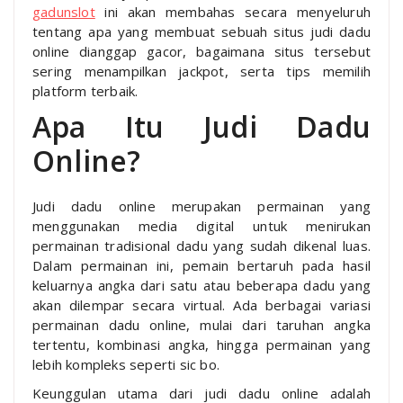
gadunslot
ini akan membahas secara menyeluruh
tentang apa yang membuat sebuah situs judi dadu
online dianggap gacor, bagaimana situs tersebut
sering menampilkan jackpot, serta tips memilih
platform terbaik.
Apa Itu Judi Dadu
Online?
Judi dadu online merupakan permainan yang
menggunakan media digital untuk menirukan
permainan tradisional dadu yang sudah dikenal luas.
Dalam permainan ini, pemain bertaruh pada hasil
keluarnya angka dari satu atau beberapa dadu yang
akan dilempar secara virtual. Ada berbagai variasi
permainan dadu online, mulai dari taruhan angka
tertentu, kombinasi angka, hingga permainan yang
lebih kompleks seperti sic bo.
Keunggulan utama dari judi dadu online adalah