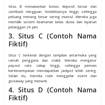
Situs B menawarkan bonus deposit besar dan
cashback mingguan. Volatilitasnya tinggi, sehingga
peluang menang besar sering muncul. Mereka juga
memiliki sistem keamanan kelas dunia dan layanan
pelanggan 24 jam.
3. Situs C (Contoh Nama
Fiktif)
Situs C terkenal dengan tampilan antarmuka yang
ramah pengguna dan stabil. Mereka mengatur
payout rate cukup tinggi, sehingga pemain
berkesempatan mendapatkan jackpot lebih sering.
Selain itu, mereka rutin menggelar event dan
giveaway yang menarik.
4. Situs D (Contoh Nama
Fiktif)