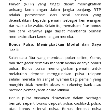
Player (RTP) yang tinggi dapat meningkatkan
peluang kemenangan dalam jangka panjang. RTP
adalah persentase dari total taruhan yang
dikembalikan kepada pemain sebagai kemenangan
dari waktu ke waktu. Selain itu, memahami fitur bonus
dan cara kerjanya juga dapat membantu pemain
memaksimalkan kemenangan mereka.
Bonus Pulsa: Meningkatkan Modal dan Daya
Tarik
Salah satu fitur yang membuat poker online, Ceme,
dan slot gacor semakin menarik adalah adanya bonus
pulsa. Bonus pulsa memungkinkan pemain untuk
melakukan deposit menggunakan pulsa telepon
seluler mereka. Ini sangat nyaman bagi pemain yang
mungkin tidak memiliki akses ke rekening bank atau
metode pembayaran online lainnya.
Bonus pulsa biasanya ditawarkan dalam berbagai
bentuk, seperti bonus deposit pulsa, cashback pulsa,
atau bonus referral pulsa. Bonus deposit pulsa