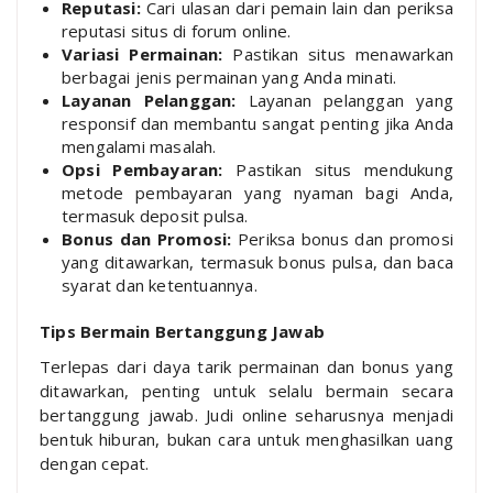
Reputasi:
Cari ulasan dari pemain lain dan periksa
reputasi situs di forum online.
Variasi Permainan:
Pastikan situs menawarkan
berbagai jenis permainan yang Anda minati.
Layanan Pelanggan:
Layanan pelanggan yang
responsif dan membantu sangat penting jika Anda
mengalami masalah.
Opsi Pembayaran:
Pastikan situs mendukung
metode pembayaran yang nyaman bagi Anda,
termasuk deposit pulsa.
Bonus dan Promosi:
Periksa bonus dan promosi
yang ditawarkan, termasuk bonus pulsa, dan baca
syarat dan ketentuannya.
Tips Bermain Bertanggung Jawab
Terlepas dari daya tarik permainan dan bonus yang
ditawarkan, penting untuk selalu bermain secara
bertanggung jawab. Judi online seharusnya menjadi
bentuk hiburan, bukan cara untuk menghasilkan uang
dengan cepat.