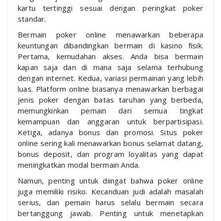
kartu tertinggi sesuai dengan peringkat poker
standar.
Bermain poker online menawarkan beberapa
keuntungan dibandingkan bermain di kasino fisik.
Pertama, kemudahan akses. Anda bisa bermain
kapan saja dan di mana saja selama terhubung
dengan internet. Kedua, variasi permainan yang lebih
luas. Platform online biasanya menawarkan berbagai
jenis poker dengan batas taruhan yang berbeda,
memungkinkan pemain dari semua tingkat
kemampuan dan anggaran untuk berpartisipasi.
Ketiga, adanya bonus dan promosi. Situs poker
online sering kali menawarkan bonus selamat datang,
bonus deposit, dan program loyalitas yang dapat
meningkatkan modal bermain Anda.
Namun, penting untuk diingat bahwa poker online
juga memiliki risiko. Kecanduan judi adalah masalah
serius, dan pemain harus selalu bermain secara
bertanggung jawab. Penting untuk menetapkan