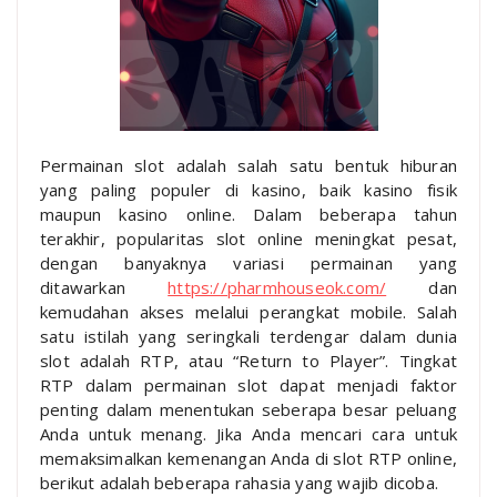
Permainan slot adalah salah satu bentuk hiburan
yang paling populer di kasino, baik kasino fisik
maupun kasino online. Dalam beberapa tahun
terakhir, popularitas slot online meningkat pesat,
dengan banyaknya variasi permainan yang
ditawarkan
https://pharmhouseok.com/
dan
kemudahan akses melalui perangkat mobile. Salah
satu istilah yang seringkali terdengar dalam dunia
slot adalah RTP, atau “Return to Player”. Tingkat
RTP dalam permainan slot dapat menjadi faktor
penting dalam menentukan seberapa besar peluang
Anda untuk menang. Jika Anda mencari cara untuk
memaksimalkan kemenangan Anda di slot RTP online,
berikut adalah beberapa rahasia yang wajib dicoba.