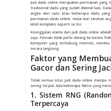
Judi dadu online merupakan permainan yang 
tradisional dadu yang sudah dikenal luas. Dal
angka dari satu atau beberapa dadu yang a
permainan dadu online, mulai dari taruhan an
lebih kompleks seperti sic bo.
Keunggulan utama dari judi dadu online adal
saja. Pemain tidak perlu datang ke kasino fis
komputer yang terhubung internet, mereka
secara langsung.
Faktor yang Membuat
Gacor dan Sering Ja
Tidak semua situs judi dadu online mampu 
sering terjadi. Ada beberapa faktor yang men
1. Sistem RNG (Rando
Terpercaya