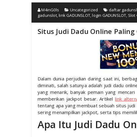
M4inG0ls
Uncategorized
daftar gadunsl
gadunslot
,
link GADUNSLOT
,
login GADUNSLOT
,
Slot
Situs Judi Dadu Online Paling
Dalam dunia perjudian daring saat ini, berba
diminati, salah satunya adalah judi dadu on
yang menarik, banyak pemain yang mencari si
memberikan jackpot besar. Artikel
link alter
tentang apa yang membuat sebuah situs judi 
sering menampilkan jackpot, serta tips memilih
Apa Itu Judi Dadu On