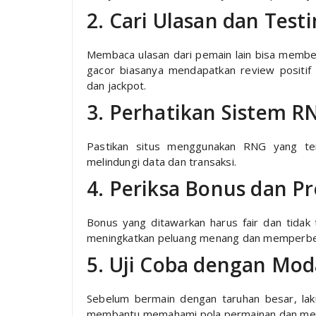
2. Cari Ulasan dan Tes
Membaca ulasan dari pemain lain bisa member
gacor biasanya mendapatkan review positi
dan jackpot.
3. Perhatikan Sistem 
Pastikan situs menggunakan RNG yang ter
melindungi data dan transaksi.
4. Periksa Bonus dan P
Bonus yang ditawarkan harus fair dan tidak 
meningkatkan peluang menang dan memperbe
5. Uji Coba dengan Moda
Sebelum bermain dengan taruhan besar, lakuk
membantu memahami pola permainan dan mema