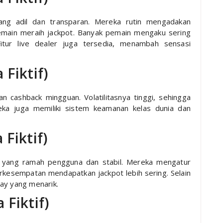
ang adil dan transparan. Mereka rutin mengadakan
ain meraih jackpot. Banyak pemain mengaku sering
itur live dealer juga tersedia, menambah sensasi
 Fiktif)
 cashback mingguan. Volatilitasnya tinggi, sehingga
ka juga memiliki sistem keamanan kelas dunia dan
 Fiktif)
a yang ramah pengguna dan stabil. Mereka mengatur
rkesempatan mendapatkan jackpot lebih sering. Selain
ay yang menarik.
 Fiktif)