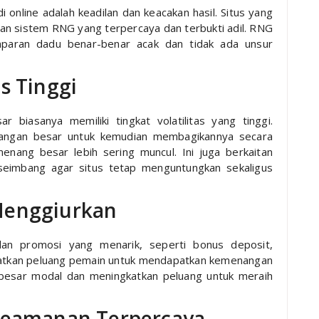
 online adalah keadilan dan keacakan hasil. Situs yang
an sistem RNG yang terpercaya dan terbukti adil. RNG
emparan dadu benar-benar acak dan tidak ada unsur
s Tinggi
 biasanya memiliki tingkat volatilitas yang tinggi.
angan besar untuk kemudian membagikannya secara
nang besar lebih sering muncul. Ini juga berkaitan
seimbang agar situs tetap menguntungkan sekaligus
Menggiurkan
an promosi yang menarik, seperti bonus deposit,
katkan peluang pemain untuk mendapatkan kemenangan
esar modal dan meningkatkan peluang untuk meraih
 Keamanan Terpercaya