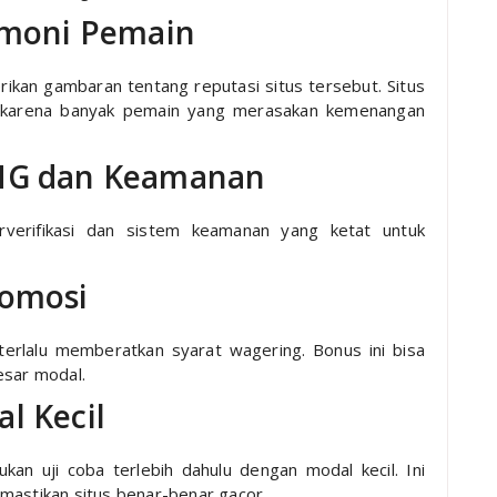
timoni Pemain
ikan gambaran tentang reputasi situs tersebut. Situs
f karena banyak pemain yang merasakan kemenangan
RNG dan Keamanan
verifikasi dan sistem keamanan yang ketat untuk
romosi
terlalu memberatkan syarat wagering. Bonus ini bisa
sar modal.
l Kecil
an uji coba terlebih dahulu dengan modal kecil. Ini
stikan situs benar-benar gacor.