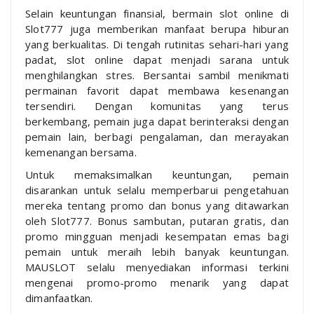
Selain keuntungan finansial, bermain slot online di
Slot777 juga memberikan manfaat berupa hiburan
yang berkualitas. Di tengah rutinitas sehari-hari yang
padat, slot online dapat menjadi sarana untuk
menghilangkan stres. Bersantai sambil menikmati
permainan favorit dapat membawa kesenangan
tersendiri. Dengan komunitas yang terus
berkembang, pemain juga dapat berinteraksi dengan
pemain lain, berbagi pengalaman, dan merayakan
kemenangan bersama.
Untuk memaksimalkan keuntungan, pemain
disarankan untuk selalu memperbarui pengetahuan
mereka tentang promo dan bonus yang ditawarkan
oleh Slot777. Bonus sambutan, putaran gratis, dan
promo mingguan menjadi kesempatan emas bagi
pemain untuk meraih lebih banyak keuntungan.
MAUSLOT selalu menyediakan informasi terkini
mengenai promo-promo menarik yang dapat
dimanfaatkan.