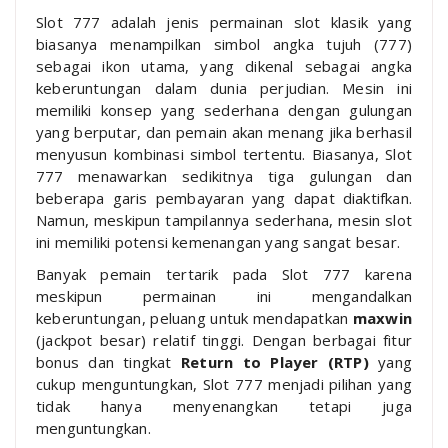
Slot 777 adalah jenis permainan slot klasik yang
biasanya menampilkan simbol angka tujuh (777)
sebagai ikon utama, yang dikenal sebagai angka
keberuntungan dalam dunia perjudian. Mesin ini
memiliki konsep yang sederhana dengan gulungan
yang berputar, dan pemain akan menang jika berhasil
menyusun kombinasi simbol tertentu. Biasanya, Slot
777 menawarkan sedikitnya tiga gulungan dan
beberapa garis pembayaran yang dapat diaktifkan.
Namun, meskipun tampilannya sederhana, mesin slot
ini memiliki potensi kemenangan yang sangat besar.
Banyak pemain tertarik pada Slot 777 karena
meskipun permainan ini mengandalkan
keberuntungan, peluang untuk mendapatkan
maxwin
(jackpot besar) relatif tinggi. Dengan berbagai fitur
bonus dan tingkat
Return to Player (RTP)
yang
cukup menguntungkan, Slot 777 menjadi pilihan yang
tidak hanya menyenangkan tetapi juga
menguntungkan.