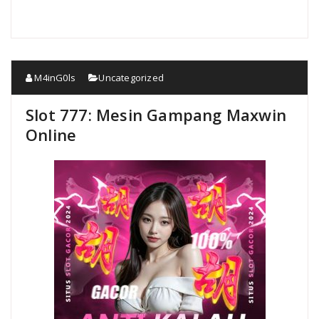
M4inG0ls
Uncategorized
Slot 777: Mesin Gampang Maxwin
Online