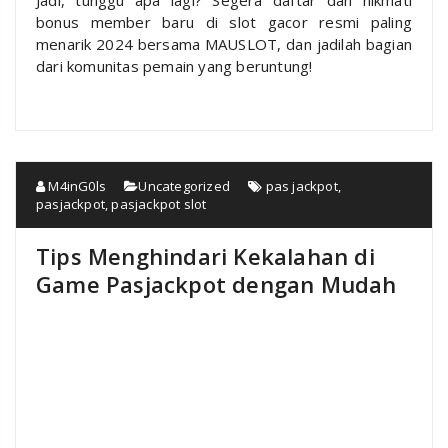
Jadi, tunggu apa lagi? Segera daftar dan nikmati
bonus member baru di slot gacor resmi paling
menarik 2024 bersama MAUSLOT, dan jadilah bagian
dari komunitas pemain yang beruntung!
M4inG0ls
Uncategorized
pas jackpot
,
pasjackpot
,
pasjackpot slot
Tips Menghindari Kekalahan di
Game Pasjackpot dengan Mudah