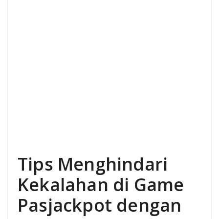
Tips Menghindari
Kekalahan di Game
Pasjackpot dengan