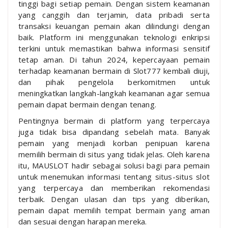
tinggi bagi setiap pemain. Dengan sistem keamanan
yang canggih dan terjamin, data pribadi serta
transaksi keuangan pemain akan dilindungi dengan
baik. Platform ini menggunakan teknologi enkripsi
terkini untuk memastikan bahwa informasi sensitif
tetap aman. Di tahun 2024, kepercayaan pemain
terhadap keamanan bermain di Slot777 kembali diuji,
dan pihak pengelola berkomitmen untuk
meningkatkan langkah-langkah keamanan agar semua
pemain dapat bermain dengan tenang.
Pentingnya bermain di platform yang terpercaya
juga tidak bisa dipandang sebelah mata. Banyak
pemain yang menjadi korban penipuan karena
memilih bermain di situs yang tidak jelas. Oleh karena
itu, MAUSLOT hadir sebagai solusi bagi para pemain
untuk menemukan informasi tentang situs-situs slot
yang terpercaya dan memberikan rekomendasi
terbaik. Dengan ulasan dan tips yang diberikan,
pemain dapat memilih tempat bermain yang aman
dan sesuai dengan harapan mereka.