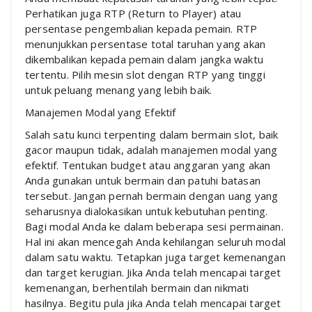
Perhatikan juga RTP (Return to Player) atau
persentase pengembalian kepada pemain. RTP
menunjukkan persentase total taruhan yang akan
dikembalikan kepada pemain dalam jangka waktu
tertentu. Pilih mesin slot dengan RTP yang tinggi
untuk peluang menang yang lebih baik.
Manajemen Modal yang Efektif
Salah satu kunci terpenting dalam bermain slot, baik
gacor maupun tidak, adalah manajemen modal yang
efektif. Tentukan budget atau anggaran yang akan
Anda gunakan untuk bermain dan patuhi batasan
tersebut. Jangan pernah bermain dengan uang yang
seharusnya dialokasikan untuk kebutuhan penting.
Bagi modal Anda ke dalam beberapa sesi permainan.
Hal ini akan mencegah Anda kehilangan seluruh modal
dalam satu waktu. Tetapkan juga target kemenangan
dan target kerugian. Jika Anda telah mencapai target
kemenangan, berhentilah bermain dan nikmati
hasilnya. Begitu pula jika Anda telah mencapai target