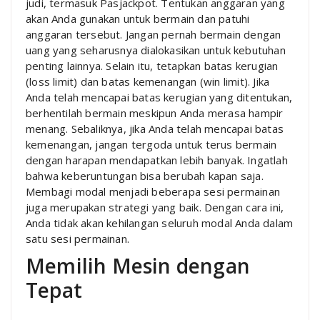
judi, termasuk Pasjackpot. Tentukan anggaran yang
akan Anda gunakan untuk bermain dan patuhi
anggaran tersebut. Jangan pernah bermain dengan
uang yang seharusnya dialokasikan untuk kebutuhan
penting lainnya. Selain itu, tetapkan batas kerugian
(loss limit) dan batas kemenangan (win limit). Jika
Anda telah mencapai batas kerugian yang ditentukan,
berhentilah bermain meskipun Anda merasa hampir
menang. Sebaliknya, jika Anda telah mencapai batas
kemenangan, jangan tergoda untuk terus bermain
dengan harapan mendapatkan lebih banyak. Ingatlah
bahwa keberuntungan bisa berubah kapan saja.
Membagi modal menjadi beberapa sesi permainan
juga merupakan strategi yang baik. Dengan cara ini,
Anda tidak akan kehilangan seluruh modal Anda dalam
satu sesi permainan.
Memilih Mesin dengan
Tepat