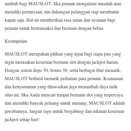
tambah bagi MAUSLOT. Jika pemain mengalami masalah atau
memiliki pertanyaan, tim dukungan pelanggan siap membantu
kapan saja. Hal ini memberikan rasa aman dan nyaman bagi
pemain untuk bertransaksi dan bermain dengan bebas.
Kesimpulan
MAUSLOT merupakan pilihan yang tepat bagi siapa pun yang
ingin merasakan keseruan bermain slot dengan jackpot harian.
Dengan sistem depo 50, bonus 50, serta berbagai fitur menarik,
MAUSLOT berhasil menarik perhatian para pemain. Keamanan
dan kenyamanan yang ditawarkan juga menambah daya tarik
situs ini. Jika Anda mencari tempat bermain slot yang terpercaya
dan memiliki banyak peluang untuk menang, MAUSLOT adalah
jawabannya. Jangan ragu untuk bergabung dan nikmati keseruan
jackpot setiap hari!