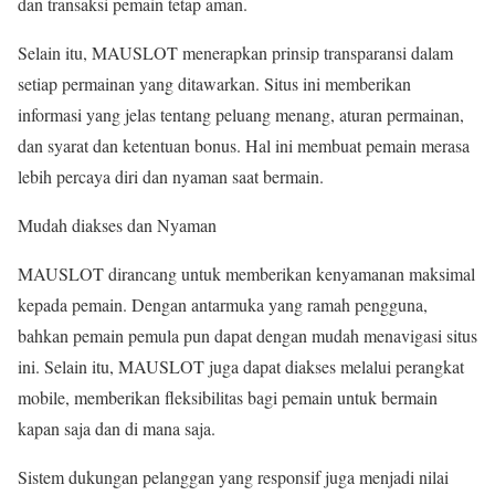
dan transaksi pemain tetap aman.
Selain itu, MAUSLOT menerapkan prinsip transparansi dalam
setiap permainan yang ditawarkan. Situs ini memberikan
informasi yang jelas tentang peluang menang, aturan permainan,
dan syarat dan ketentuan bonus. Hal ini membuat pemain merasa
lebih percaya diri dan nyaman saat bermain.
Mudah diakses dan Nyaman
MAUSLOT dirancang untuk memberikan kenyamanan maksimal
kepada pemain. Dengan antarmuka yang ramah pengguna,
bahkan pemain pemula pun dapat dengan mudah menavigasi situs
ini. Selain itu, MAUSLOT juga dapat diakses melalui perangkat
mobile, memberikan fleksibilitas bagi pemain untuk bermain
kapan saja dan di mana saja.
Sistem dukungan pelanggan yang responsif juga menjadi nilai