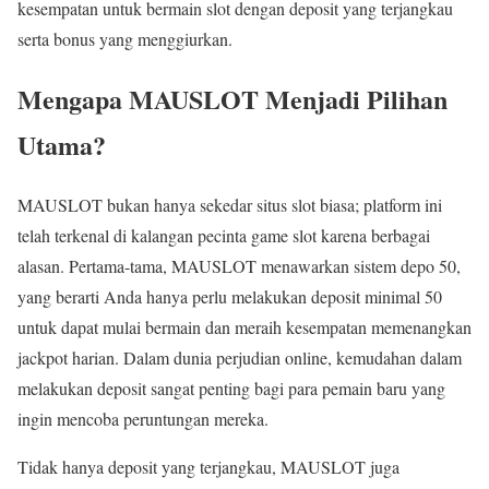
kesempatan untuk bermain slot dengan deposit yang terjangkau
serta bonus yang menggiurkan.
Mengapa MAUSLOT Menjadi Pilihan
Utama?
MAUSLOT bukan hanya sekedar situs slot biasa; platform ini
telah terkenal di kalangan pecinta game slot karena berbagai
alasan. Pertama-tama, MAUSLOT menawarkan sistem depo 50,
yang berarti Anda hanya perlu melakukan deposit minimal 50
untuk dapat mulai bermain dan meraih kesempatan memenangkan
jackpot harian. Dalam dunia perjudian online, kemudahan dalam
melakukan deposit sangat penting bagi para pemain baru yang
ingin mencoba peruntungan mereka.
Tidak hanya deposit yang terjangkau, MAUSLOT juga