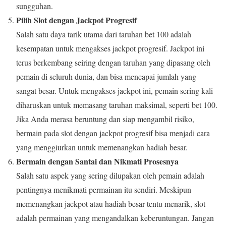
sungguhan.
Pilih Slot dengan Jackpot Progresif
Salah satu daya tarik utama dari taruhan bet 100 adalah
kesempatan untuk mengakses jackpot progresif. Jackpot ini
terus berkembang seiring dengan taruhan yang dipasang oleh
pemain di seluruh dunia, dan bisa mencapai jumlah yang
sangat besar. Untuk mengakses jackpot ini, pemain sering kali
diharuskan untuk memasang taruhan maksimal, seperti bet 100.
Jika Anda merasa beruntung dan siap mengambil risiko,
bermain pada slot dengan jackpot progresif bisa menjadi cara
yang menggiurkan untuk memenangkan hadiah besar.
Bermain dengan Santai dan Nikmati Prosesnya
Salah satu aspek yang sering dilupakan oleh pemain adalah
pentingnya menikmati permainan itu sendiri. Meskipun
memenangkan jackpot atau hadiah besar tentu menarik, slot
adalah permainan yang mengandalkan keberuntungan. Jangan