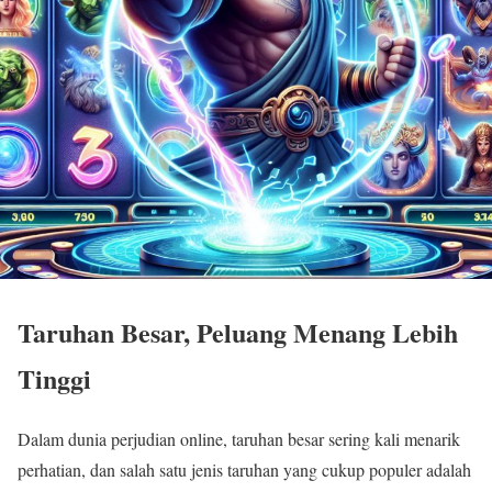
Taruhan Besar, Peluang Menang Lebih
Tinggi
Dalam dunia perjudian online, taruhan besar sering kali menarik
perhatian, dan salah satu jenis taruhan yang cukup populer adalah