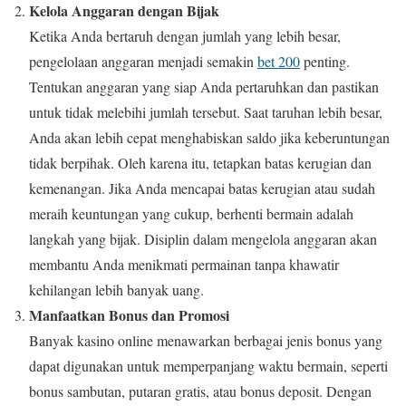
Kelola Anggaran dengan Bijak
Ketika Anda bertaruh dengan jumlah yang lebih besar,
pengelolaan anggaran menjadi semakin
bet 200
penting.
Tentukan anggaran yang siap Anda pertaruhkan dan pastikan
untuk tidak melebihi jumlah tersebut. Saat taruhan lebih besar,
Anda akan lebih cepat menghabiskan saldo jika keberuntungan
tidak berpihak. Oleh karena itu, tetapkan batas kerugian dan
kemenangan. Jika Anda mencapai batas kerugian atau sudah
meraih keuntungan yang cukup, berhenti bermain adalah
langkah yang bijak. Disiplin dalam mengelola anggaran akan
membantu Anda menikmati permainan tanpa khawatir
kehilangan lebih banyak uang.
Manfaatkan Bonus dan Promosi
Banyak kasino online menawarkan berbagai jenis bonus yang
dapat digunakan untuk memperpanjang waktu bermain, seperti
bonus sambutan, putaran gratis, atau bonus deposit. Dengan