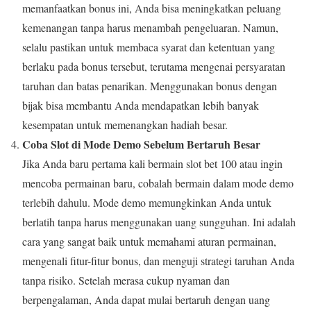
memanfaatkan bonus ini, Anda bisa meningkatkan peluang
kemenangan tanpa harus menambah pengeluaran. Namun,
selalu pastikan untuk membaca syarat dan ketentuan yang
berlaku pada bonus tersebut, terutama mengenai persyaratan
taruhan dan batas penarikan. Menggunakan bonus dengan
bijak bisa membantu Anda mendapatkan lebih banyak
kesempatan untuk memenangkan hadiah besar.
Coba Slot di Mode Demo Sebelum Bertaruh Besar
Jika Anda baru pertama kali bermain slot bet 100 atau ingin
mencoba permainan baru, cobalah bermain dalam mode demo
terlebih dahulu. Mode demo memungkinkan Anda untuk
berlatih tanpa harus menggunakan uang sungguhan. Ini adalah
cara yang sangat baik untuk memahami aturan permainan,
mengenali fitur-fitur bonus, dan menguji strategi taruhan Anda
tanpa risiko. Setelah merasa cukup nyaman dan
berpengalaman, Anda dapat mulai bertaruh dengan uang