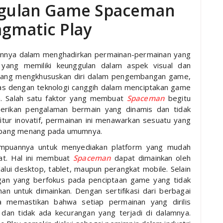
ggulan Game Spaceman
agmatic Play
annya dalam menghadirkan permainan-permainan yang
 yang memiliki keunggulan dalam aspek visual dan
yang mengkhususkan diri dalam pengembangan game,
tas dengan teknologi canggih dalam menciptakan game
n. Salah satu faktor yang membuat
Spaceman
begitu
rikan pengalaman bermain yang dinamis dan tidak
fitur inovatif, permainan ini menawarkan sesuatu yang
ang menang pada umumnya.
ampuannya untuk menyediakan platform yang mudah
at. Hal ini membuat
Spaceman
dapat dimainkan oleh
alui desktop, tablet, maupun perangkat mobile. Selain
ngan yang berfokus pada penciptaan game yang tidak
n untuk dimainkan. Dengan sertifikasi dari berbagai
memastikan bahwa setiap permainan yang dirilis
i dan tidak ada kecurangan yang terjadi di dalamnya.