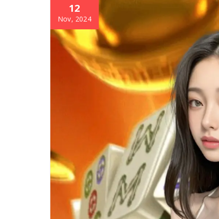
12
Nov, 2024