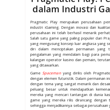
dalam Industri G
Pragmatic Play merupakan perusahaan pen
industri iGaming. Dengan inovasi dan kualit
perusahaan ini telah berhasil menarik perha
Salah satu game yang paling populer dari Pr
yang mengusung konsep luar angkasa yang s
diri dalam menciptakan permainan yang t
pengalaman yang mendalam bagi para pemain
kalangan operator kasino dan pemain, teruta
yang ditawarkan.
Game
Spaceman
yang dirilis oleh Pragmat
dengan elemen futuristik. Dalam permainan in
dengan tema yang sangat menarik dan desain 
peluang besar untuk mendapatkan kemen
mereka yang mencari tantangan di dunia kas
game yang mereka rilis dirancang dengan te
sehingga menjadikannya sebagai perusahaan y