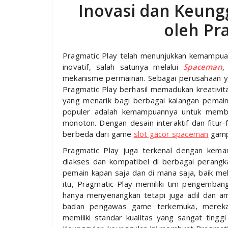
Inovasi dan Keun
oleh Pr
Pragmatic Play telah menunjukkan kemampu
inovatif, salah satunya melalui
Spaceman
,
mekanisme permainan. Sebagai perusahaan 
Pragmatic Play berhasil memadukan kreativi
yang menarik bagi berbagai kalangan pemai
populer adalah kemampuannya untuk membe
monoton. Dengan desain interaktif dan fitur-
berbeda dari game
slot gacor spaceman
gamp
Pragmatic Play juga terkenal dengan kem
diakses dan kompatibel di berbagai perangk
pemain kapan saja dan di mana saja, baik mel
itu, Pragmatic Play memiliki tim pengemba
hanya menyenangkan tetapi juga adil dan ama
badan pengawas game terkemuka, mereka 
memiliki standar kualitas yang sangat tingg