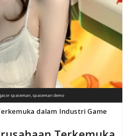
 gacor spaceman
,
spaceman demo
 Terkemuka dalam Industri Game
Perusahaan Terkemuka