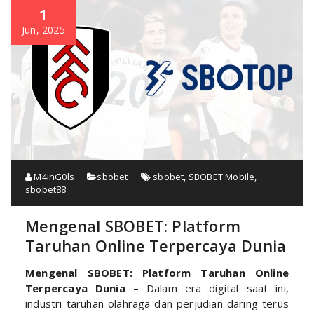
1
Jun, 2025
M4inG0ls
sbobet
sbobet
,
SBOBET Mobile
,
sbobet88
Mengenal SBOBET: Platform
Taruhan Online Terpercaya Dunia
Mengenal SBOBET: Platform Taruhan Online
Terpercaya Dunia –
Dalam era digital saat ini,
industri taruhan olahraga dan perjudian daring terus