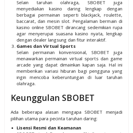
Selain taruhan olahraga, SBOBET juga
menyediakan kasino daring lengkap dengan
berbagai permainan seperti blackjack, roulette,
baccarat, dan mesin slot. Pengalaman bermain di
kasino online SBOBET dirancang sedemikian rupa
agar menyerupai suasana kasino nyata, lengkap
dengan dealer langsung dan fitur interaktif.
Games dan Virtual Sports
Selain permainan konvensional, SBOBET juga
menawarkan permainan virtual sports dan game
arcade yang dapat dimainkan kapan saja. Hal ini
memberikan variasi hiburan bagi pengguna yang
ingin mencoba keberuntungan di luar taruhan
olahraga.
Keunggulan SBOBET
Ada beberapa alasan mengapa SBOBET menjadi
pilihan utama para pecinta taruhan daring:
Lisensi Resmi dan Keamanan