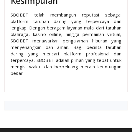
Kesimpulan
SBOBET telah membangun reputasi sebagai
platform taruhan daring yang terpercaya dan
lengkap. Dengan beragam layanan mulai dari taruhan
olahraga, kasino online, hingga permainan virtual,
SBOBET menawarkan pengalaman hiburan yang
menyenangkan dan aman. Bagi pecinta taruhan
daring yang mencari platform profesional dan
terpercaya, SBOBET adalah pilihan yang tepat untuk
mengisi waktu dan berpeluang meraih keuntungan
besar.