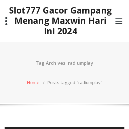
Skip
Slot777 Gacor Gampang
to
content
Menang Maxwin Hari
Ini 2024
Tag Archives: radiumplay
Home
/
Posts tagged "radiumplay"