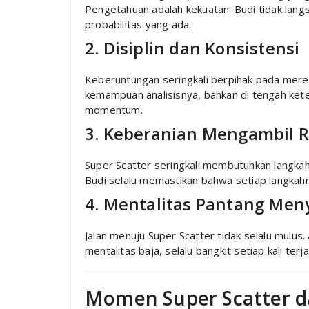
Pengetahuan adalah kekuatan. Budi tidak lan
probabilitas yang ada.
2. Disiplin dan Konsistensi
Keberuntungan seringkali berpihak pada mereka
kemampuan analisisnya, bahkan di tengah ke
momentum.
3. Keberanian Mengambil R
Super Scatter seringkali membutuhkan langkah 
Budi selalu memastikan bahwa setiap langkahny
4. Mentalitas Pantang Men
Jalan menuju Super Scatter tidak selalu mulus
mentalitas baja, selalu bangkit setiap kali terj
Momen Super Scatter d