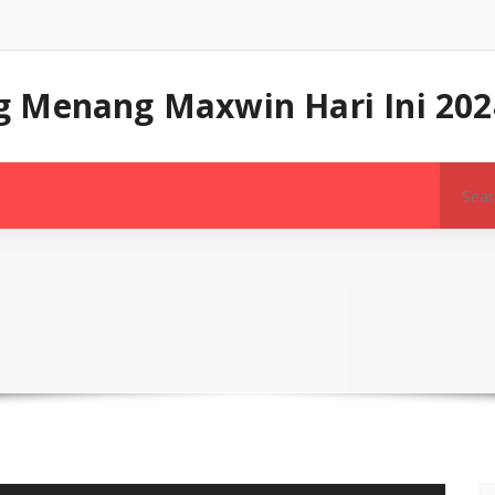
g Menang Maxwin Hari Ini 202
Search
for: