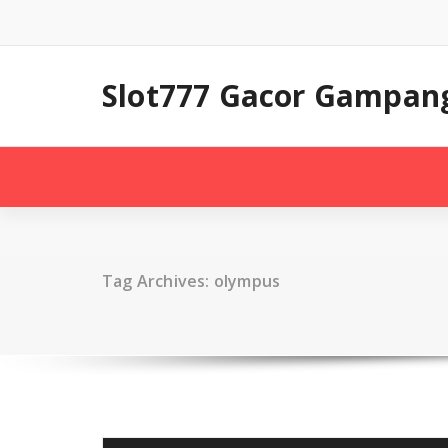
Skip
to
content
Slot777 Gacor Gampan
Tag Archives: olympus