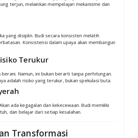
gsung terjun, melainkan mempelajari mekanisme dan
 yang disiplin. Budi secara konsisten melatih
terbatasan. Konsistensi dalam upaya akan membangun
isiko Terukur
berani. Namun, ini bukan berarti tanpa perhitungan.
a adalah risiko yang terukur, bukan spekulasi buta.
yerah
. Akan ada kegagalan dan kekecewaan. Budi memiliki
atuh, dan belajar dari setiap kesalahan.
an Transformasi