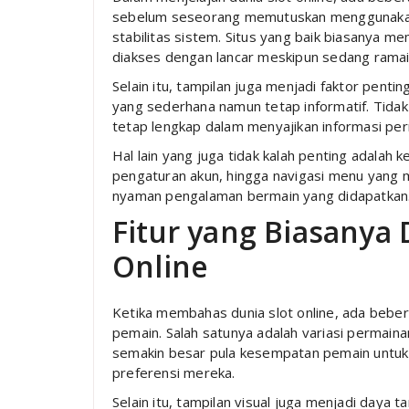
sebelum seseorang memutuskan menggunakan s
stabilitas sistem. Situs yang baik biasanya m
diakses dengan lancar meskipun sedang rama
Selain itu, tampilan juga menjadi faktor pent
yang sederhana namun tetap informatif. Tida
tetap lengkap dalam menyajikan informasi per
Hal lain yang juga tidak kalah penting adalah ke
pengaturan akun, hingga navigasi menu yang 
nyaman pengalaman bermain yang didapatkan
Fitur yang Biasanya 
Online
Ketika membahas dunia slot online, ada beber
pemain. Salah satunya adalah variasi permain
semakin besar pula kesempatan pemain untu
preferensi mereka.
Selain itu, tampilan visual juga menjadi daya 