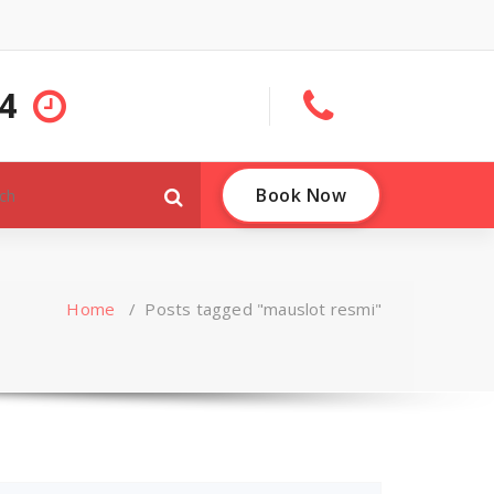
4
Book Now
Home
/
Posts tagged "mauslot resmi"