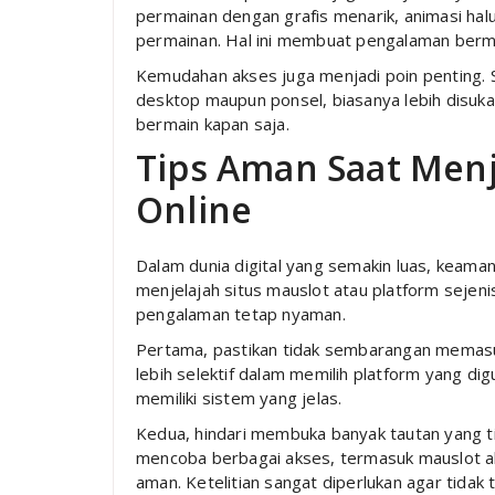
permainan dengan grafis menarik, animasi ha
permainan. Hal ini membuat pengalaman berma
Kemudahan akses juga menjadi poin penting. S
desktop maupun ponsel, biasanya lebih disukai
bermain kapan saja.
Tips Aman Saat Menj
Online
Dalam dunia digital yang semakin luas, keaman
menjelajah situs mauslot atau platform sejeni
pengalaman tetap nyaman.
Pertama, pastikan tidak sembarangan memasu
lebih selektif dalam memilih platform yang d
memiliki sistem yang jelas.
Kedua, hindari membuka banyak tautan yang t
mencoba berbagai akses, termasuk mauslot al
aman. Ketelitian sangat diperlukan agar tidak te