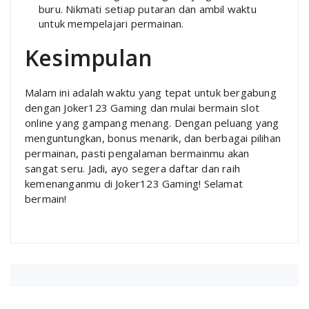
buru. Nikmati setiap putaran dan ambil waktu
untuk mempelajari permainan.
Kesimpulan
Malam ini adalah waktu yang tepat untuk bergabung
dengan Joker123 Gaming dan mulai bermain slot
online yang gampang menang. Dengan peluang yang
menguntungkan, bonus menarik, dan berbagai pilihan
permainan, pasti pengalaman bermainmu akan
sangat seru. Jadi, ayo segera daftar dan raih
kemenanganmu di Joker123 Gaming! Selamat
bermain!