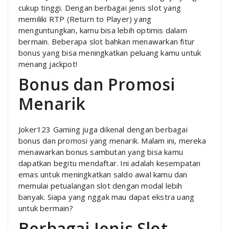
cukup tinggi. Dengan berbagai jenis slot yang
memiliki RTP (Return to Player) yang
menguntungkan, kamu bisa lebih optimis dalam
bermain. Beberapa slot bahkan menawarkan fitur
bonus yang bisa meningkatkan peluang kamu untuk
menang jackpot!
Bonus dan Promosi
Menarik
Joker123 Gaming juga dikenal dengan berbagai
bonus dan promosi yang menarik. Malam ini, mereka
menawarkan bonus sambutan yang bisa kamu
dapatkan begitu mendaftar. Ini adalah kesempatan
emas untuk meningkatkan saldo awal kamu dan
memulai petualangan slot dengan modal lebih
banyak. Siapa yang nggak mau dapat ekstra uang
untuk bermain?
Berbagai Jenis Slot