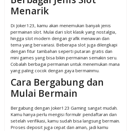
Menarik
Di Joker123, kamu akan menemukan banyak jenis
permainan slot. Mulai dari slot klasik yang nostalgia,
hingga slot modern dengan grafik menawan dan
tema yang bervariasi. Beberapa slot juga dilengkapi
dengan fitur tambahan seperti putaran gratis dan
mini games yang bisa bikin permainan semakin seru.
Cobalah berbagai permainan untuk menemukan mana
yang paling cocok dengan gaya bermainmu.
Cara Bergabung dan
Mulai Bermain
Bergabung dengan Joker123 Gaming sangat mudah.
Kamu hanya perlu mengisi formulir pendaftaran dan
setelah verifikasi, kamu sudah bisa langsung bermain.
Proses deposit juga cepat dan aman, jadi kamu