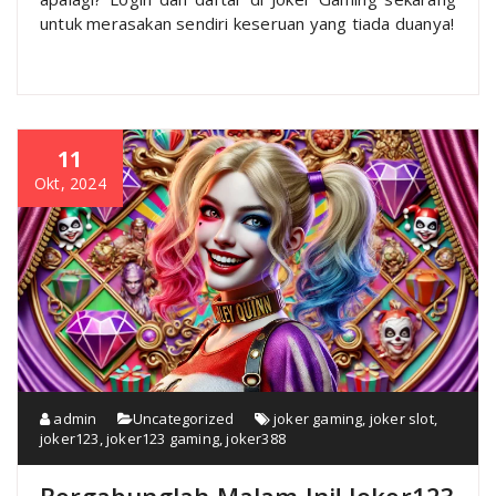
untuk merasakan sendiri keseruan yang tiada duanya!
11
Okt, 2024
admin
Uncategorized
joker gaming
,
joker slot
,
joker123
,
joker123 gaming
,
joker388