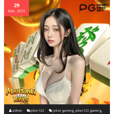
29
Mar, 2025
admin
joker123
joker gaming
,
joker123 gaming
,