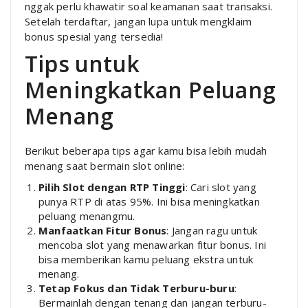
nggak perlu khawatir soal keamanan saat transaksi.
Setelah terdaftar, jangan lupa untuk mengklaim
bonus spesial yang tersedia!
Tips untuk
Meningkatkan Peluang
Menang
Berikut beberapa tips agar kamu bisa lebih mudah
menang saat bermain slot online:
Pilih Slot dengan RTP Tinggi
: Cari slot yang
punya RTP di atas 95%. Ini bisa meningkatkan
peluang menangmu.
Manfaatkan Fitur Bonus
: Jangan ragu untuk
mencoba slot yang menawarkan fitur bonus. Ini
bisa memberikan kamu peluang ekstra untuk
menang.
Tetap Fokus dan Tidak Terburu-buru
:
Bermainlah dengan tenang dan jangan terburu-