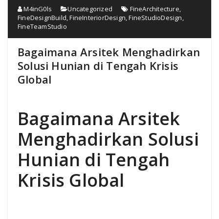
M4inG0ls
Uncategorized
FineArchitecture
,
FineDesignBuild
,
FineInteriorDesign
,
FineStudioDesign
,
FineTeamStudio
Bagaimana Arsitek Menghadirkan
Solusi Hunian di Tengah Krisis
Global
Bagaimana Arsitek
Menghadirkan Solusi
Hunian di Tengah
Krisis Global