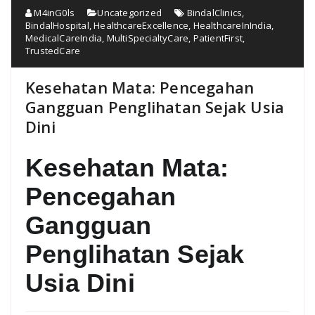
M4inG0ls
Uncategorized
BindalClinics
,
BindalHospital
,
HealthcareExcellence
,
HealthcareInIndia
,
MedicalCareIndia
,
MultiSpecialtyCare
,
PatientFirst
,
TrustedCare
Kesehatan Mata: Pencegahan
Gangguan Penglihatan Sejak Usia
Dini
Kesehatan Mata:
Pencegahan
Gangguan
Penglihatan Sejak
Usia Dini