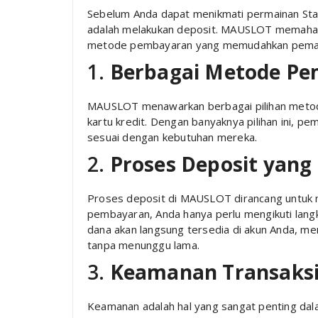
Sebelum Anda dapat menikmati permainan Starl
adalah melakukan deposit. MAUSLOT memaham
metode pembayaran yang memudahkan pema
1.
Berbagai Metode P
MAUSLOT menawarkan berbagai pilihan metode d
kartu kredit. Dengan banyaknya pilihan ini, 
sesuai dengan kebutuhan mereka.
2.
Proses Deposit yang
Proses deposit di MAUSLOT dirancang untuk
pembayaran, Anda hanya perlu mengikuti lang
dana akan langsung tersedia di akun Anda, m
tanpa menunggu lama.
3.
Keamanan Transaks
Keamanan adalah hal yang sangat penting da