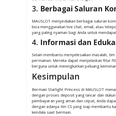
3.
Berbagai Saluran Ko
MAUSLOT menyediakan berbagai saluran komun
bisa menggunakan live chat, email, atau telepo
yang paling nyaman bagi Anda untuk mendapa
4.
Informasi dan Eduka
Selain membantu menyelesaikan masalah, tim 
permainan. Mereka dapat menjelaskan fitur-fi
berguna untuk meningkatkan peluang kemena
Kesimpulan
Bermain Starlight Princess di MAUSLOT men
dengan proses deposit yang lancar dan dukun
pembayaran yang aman dan cepat, Anda dapat
dengan adanya tim CS yang siap membantu kap
kendala saat bermain.