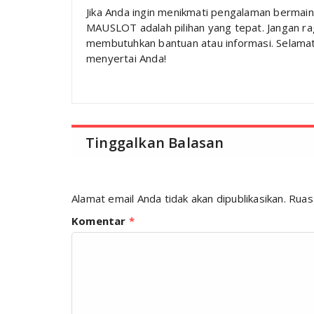
Jika Anda ingin menikmati pengalaman bermai
MAUSLOT adalah pilihan yang tepat. Jangan ra
membutuhkan bantuan atau informasi. Selama
menyertai Anda!
Tinggalkan Balasan
Alamat email Anda tidak akan dipublikasikan.
Ruas
Komentar
*