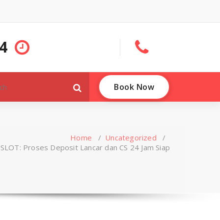
4
Book Now
Home
/
Uncategorized
/
USLOT: Proses Deposit Lancar dan CS 24 Jam Siap