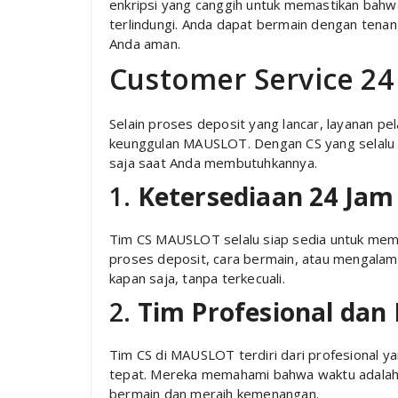
enkripsi yang canggih untuk memastikan bahw
terlindungi. Anda dapat bermain dengan tena
Anda aman.
Customer Service 2
Selain proses deposit yang lancar, layanan pe
keunggulan MAUSLOT. Dengan CS yang selalu 
saja saat Anda membutuhkannya.
1.
Ketersediaan 24 Jam
Tim CS MAUSLOT selalu siap sedia untuk mem
proses deposit, cara bermain, atau mengalam
kapan saja, tanpa terkecuali.
2.
Tim Profesional dan
Tim CS di MAUSLOT terdiri dari profesional y
tepat. Mereka memahami bahwa waktu adalah 
bermain dan meraih kemenangan.