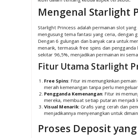
Mengenal Starlight 
Starlight Princess adalah permainan slot yang
mengusung tema fantasi yang ceria, dengan 
Dengan 6 gulungan dan banyak cara untuk mena
menarik, termasuk free spins dan pengganda k
sekitar 96,5%, menjadikan permainan ini sema
Fitur Utama Starlight P
Free Spins
: Fitur ini memungkinkan pemai
meraih kemenangan tanpa perlu mengeluar
Pengganda Kemenangan
: Fitur ini mem
mereka, membuat setiap putaran menjadi 
Visual Menarik
: Grafis yang cerah dan p
menjadikannya menyenangkan untuk dimain
Proses Deposit yan