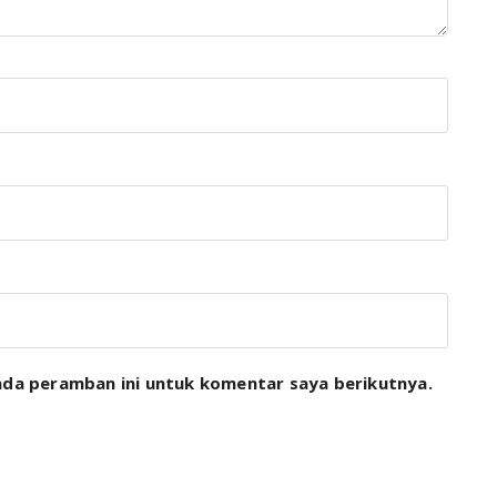
ada peramban ini untuk komentar saya berikutnya.