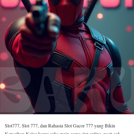
Slot777, Slot 777, dan Rahasia Slot Gacor 777 yang Bikin
Ketagihan-Kalau kamu suka main game slot online, pasti gak