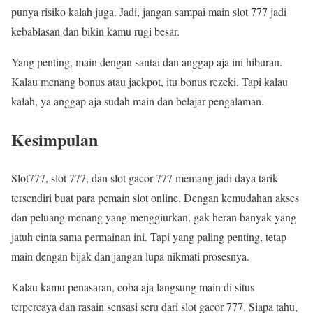
punya risiko kalah juga. Jadi, jangan sampai main slot 777 jadi
kebablasan dan bikin kamu rugi besar.
Yang penting, main dengan santai dan anggap aja ini hiburan.
Kalau menang bonus atau jackpot, itu bonus rezeki. Tapi kalau
kalah, ya anggap aja sudah main dan belajar pengalaman.
Kesimpulan
Slot777, slot 777, dan slot gacor 777 memang jadi daya tarik
tersendiri buat para pemain slot online. Dengan kemudahan akses
dan peluang menang yang menggiurkan, gak heran banyak yang
jatuh cinta sama permainan ini. Tapi yang paling penting, tetap
main dengan bijak dan jangan lupa nikmati prosesnya.
Kalau kamu penasaran, coba aja langsung main di situs
terpercaya dan rasain sensasi seru dari slot gacor 777. Siapa tahu,