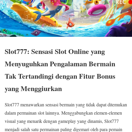
Slot777: Sensasi Slot Online yang
Menyuguhkan Pengalaman Bermain
Tak Tertandingi dengan Fitur Bonus
yang Menggiurkan
Slot777 menawarkan sensasi bermain yang tidak dapat ditemukan
dalam permainan slot lainnya. Menggabungkan elemen-elemen
visual yang menarik dengan gameplay yang dinamis, Slot777
menjadi salah satu permainan paling digemari oleh para pemain