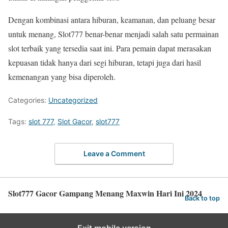
Dengan kombinasi antara hiburan, keamanan, dan peluang besar
untuk menang, Slot777 benar-benar menjadi salah satu permainan
slot terbaik yang tersedia saat ini. Para pemain dapat merasakan
kepuasan tidak hanya dari segi hiburan, tetapi juga dari hasil
kemenangan yang bisa diperoleh.
Categories:
Uncategorized
Tags:
slot 777
,
Slot Gacor
,
slot777
Leave a Comment
Slot777 Gacor Gampang Menang Maxwin Hari Ini 2024
Back to top
Exit mobile version