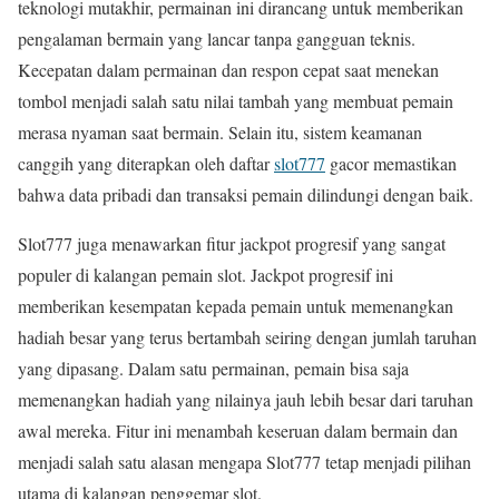
teknologi mutakhir, permainan ini dirancang untuk memberikan
pengalaman bermain yang lancar tanpa gangguan teknis.
Kecepatan dalam permainan dan respon cepat saat menekan
tombol menjadi salah satu nilai tambah yang membuat pemain
merasa nyaman saat bermain. Selain itu, sistem keamanan
canggih yang diterapkan oleh daftar
slot777
gacor memastikan
bahwa data pribadi dan transaksi pemain dilindungi dengan baik.
Slot777 juga menawarkan fitur jackpot progresif yang sangat
populer di kalangan pemain slot. Jackpot progresif ini
memberikan kesempatan kepada pemain untuk memenangkan
hadiah besar yang terus bertambah seiring dengan jumlah taruhan
yang dipasang. Dalam satu permainan, pemain bisa saja
memenangkan hadiah yang nilainya jauh lebih besar dari taruhan
awal mereka. Fitur ini menambah keseruan dalam bermain dan
menjadi salah satu alasan mengapa Slot777 tetap menjadi pilihan
utama di kalangan penggemar slot.