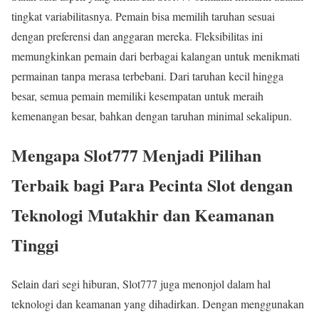
tingkat variabilitasnya. Pemain bisa memilih taruhan sesuai
dengan preferensi dan anggaran mereka. Fleksibilitas ini
memungkinkan pemain dari berbagai kalangan untuk menikmati
permainan tanpa merasa terbebani. Dari taruhan kecil hingga
besar, semua pemain memiliki kesempatan untuk meraih
kemenangan besar, bahkan dengan taruhan minimal sekalipun.
Mengapa Slot777 Menjadi Pilihan
Terbaik bagi Para Pecinta Slot dengan
Teknologi Mutakhir dan Keamanan
Tinggi
Selain dari segi hiburan, Slot777 juga menonjol dalam hal
teknologi dan keamanan yang dihadirkan. Dengan menggunakan