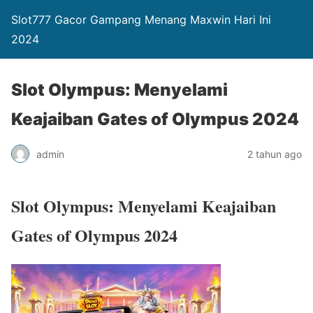
Slot777 Gacor Gampang Menang Maxwin Hari Ini
2024
Slot Olympus: Menyelami
Keajaiban Gates of Olympus 2024
admin
2 tahun ago
Slot Olympus: Menyelami Keajaiban
Gates of Olympus 2024