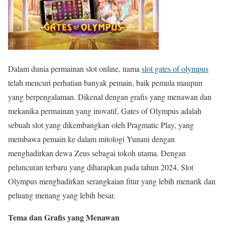
Dalam dunia permainan slot online, nama
slot gates of olympus
telah mencuri perhatian banyak pemain, baik pemula maupun
yang berpengalaman. Dikenal dengan grafis yang menawan dan
mekanika permainan yang inovatif, Gates of Olympus adalah
sebuah slot yang dikembangkan oleh Pragmatic Play, yang
membawa pemain ke dalam mitologi Yunani dengan
menghadirkan dewa Zeus sebagai tokoh utama. Dengan
peluncuran terbaru yang diharapkan pada tahun 2024, Slot
Olympus menghadirkan serangkaian fitur yang lebih menarik dan
peluang menang yang lebih besar.
Tema dan Grafis yang Menawan