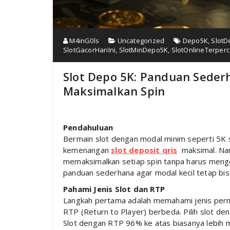
M4inG0ls
Uncategorized
Depo5K
,
SlotD
SlotGacorHariIni
,
SlotMinDepo5K
,
SlotOnlineTerper
Slot Depo 5K: Panduan Seder
Maksimalkan Spin
Pendahuluan
Bermain slot dengan modal minim seperti 5K s
kemenangan
slot deposit qris
maksimal. Nam
memaksimalkan setiap spin tanpa harus mengel
panduan sederhana agar modal kecil tetap bis
Pahami Jenis Slot dan RTP
Langkah pertama adalah memahami jenis permai
RTP (Return to Player) berbeda. Pilih slot de
Slot dengan RTP 96% ke atas biasanya lebih