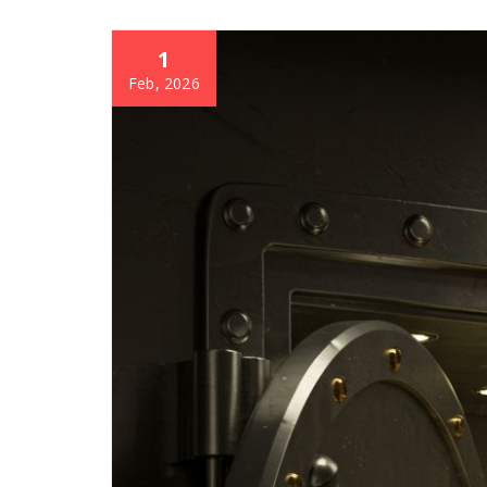
1
Feb, 2026