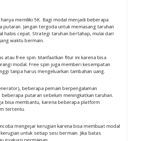
 hanya memiliki 5K. Bagi modal menjadi beberapa
pa putaran. Jangan tergoda untuk memasang taruhan
 habis cepat. Strategi taruhan bertahap, mulai dari
ang waktu bermain.
atau free spin. Manfaatkan fitur ini karena bisa
angi modal. Free spin juga memberi kesempatan
inggi tanpa harus mengeluarkan tambahan uang.
nerator), beberapa pemain berpengalaman
u beberapa putaran sebelum meningkatkan taruhan.
juga bisa membantu, karena beberapa platform
m tertentu.
 mencoba mengejar kerugian karena bisa membuat modal
erugian untuk setiap sesi bermain. Jika batas
au evaluasi permainan.