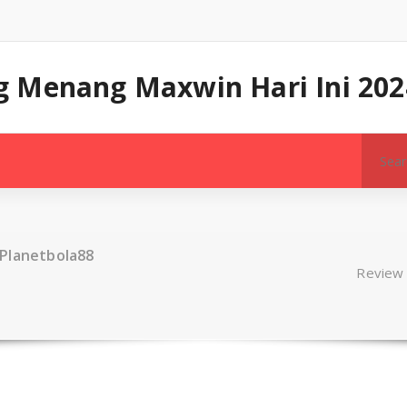
g Menang Maxwin Hari Ini 202
Search
for:
 Planetbola88
Review 