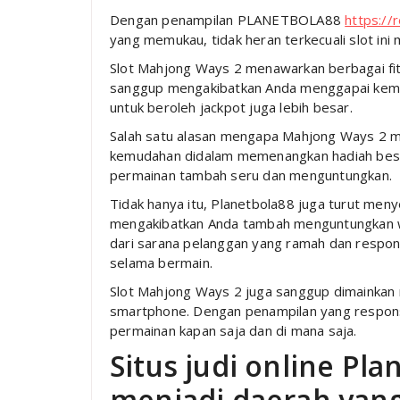
Dengan penampilan PLANETBOLA88
https://
yang memukau, tidak heran terkecuali slot ini m
Slot Mahjong Ways 2 menawarkan berbagai fit
sanggup mengakibatkan Anda menggapai keme
untuk beroleh jackpot juga lebih besar.
Salah satu alasan mengapa Mahjong Ways 2 men
kemudahan didalam memenangkan hadiah besa
permainan tambah seru dan menguntungkan.
Tidak hanya itu, Planetbola88 juga turut me
mengakibatkan Anda tambah menguntungkan w
dari sarana pelanggan yang ramah dan respon
selama bermain.
Slot Mahjong Ways 2 juga sanggup dimainkan m
smartphone. Dengan penampilan yang respon
permainan kapan saja dan di mana saja.
Situs judi online Pl
menjadi daerah yang