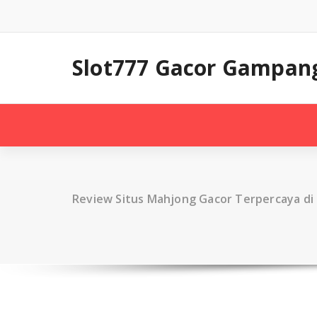
Skip
to
content
Slot777 Gacor Gampan
Review Situs Mahjong Gacor Terpercaya di