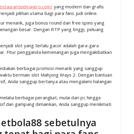
restauranteelviajero.com/
yang modern dan grafis
enjadi pilihan utama bagi para fans judi online.
ur menarik, juga bonus round dan free spins yang
nangan besar. Dengan RTP yang tinggi, peluang
jadi slot yang terlalu gacor adalah gara-gara
r. Fitur pengganda kemenangan juga mengakibatkan
nyediakan berbagai promosi menarik yang sanggup
aktu bermain slot Mahjong Ways 2. Dengan bantuan
sif, Anda sanggup bertanya atau mengalami halangan
elalui berbagai perangkat, mulai dari pc hingga
sif dan gampang dimainkan, Anda sanggup menikmati
anetbola88 sebetulnya
 tepat bagi para fans