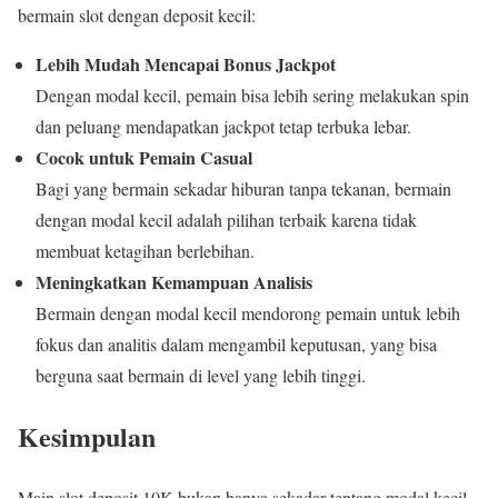
bermain slot dengan deposit kecil:
Lebih Mudah Mencapai Bonus Jackpot
Dengan modal kecil, pemain bisa lebih sering melakukan spin
dan peluang mendapatkan jackpot tetap terbuka lebar.
Cocok untuk Pemain Casual
Bagi yang bermain sekadar hiburan tanpa tekanan, bermain
dengan modal kecil adalah pilihan terbaik karena tidak
membuat ketagihan berlebihan.
Meningkatkan Kemampuan Analisis
Bermain dengan modal kecil mendorong pemain untuk lebih
fokus dan analitis dalam mengambil keputusan, yang bisa
berguna saat bermain di level yang lebih tinggi.
Kesimpulan
Main slot deposit 10K bukan hanya sekadar tentang modal kecil,