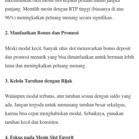
panjang. Memilih mesin dengan RTP tinggi (biasanya di atas
96%) meningkatkan peluang menang secara signifikan.
2. Manfaatkan Bonus dan Promosi
Meski modal kecil, banyak situs slot menawarkan bonus deposit
dan promosi menarik yang bisa dimanfaatkan untuk bermain lebih
lama dan meningkatkan peluang menang.
3. Kelola Taruhan dengan Bijak
Walaupun modal terbatas, atur taruhan sesuai dengan saldo yang
ada. Jangan tergoda untuk memasang taruhan besar sekaligus,
karena bisa cepat menghabiskan modal. Sebaiknya, gunakan
taruhan kecil dan konsisten.
4. Fokus pada Mesin Slot Favorit