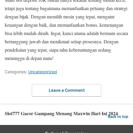
tetapi juga tentang bagaimana memanfaatkan peluang dan strategi
dengan bijak. Dengan memilih mesin yang tepat, mengatur
keuangan dengan baik, dan memanfaatkan bonus, kemenangan
bisa lebih mudah diraih. Ingat, kunci utama adalah bermain secara
bertanggung jawab dan menikmati setiap prosesnya. Dengan
pendekatan yang tepat, siapa tahu keberuntungan sedang
menunggu di depan mata!
Categories:
Uncategorized
Leave a Comment
Slot777 Gacor Gampang Menang Maxwin Hari Ini 2024
Back to top