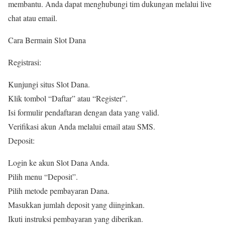
membantu. Anda dapat menghubungi tim dukungan melalui live
chat atau email.
Cara Bermain Slot Dana
Registrasi:
Kunjungi situs Slot Dana.
Klik tombol “Daftar” atau “Register”.
Isi formulir pendaftaran dengan data yang valid.
Verifikasi akun Anda melalui email atau SMS.
Deposit:
Login ke akun Slot Dana Anda.
Pilih menu “Deposit”.
Pilih metode pembayaran Dana.
Masukkan jumlah deposit yang diinginkan.
Ikuti instruksi pembayaran yang diberikan.