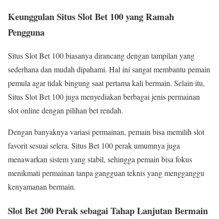
Keunggulan Situs Slot Bet 100 yang Ramah
Pengguna
Situs Slot Bet 100 biasanya dirancang dengan tampilan yang
sederhana dan mudah dipahami. Hal ini sangat membantu pemain
pemula agar tidak bingung saat pertama kali bermain. Selain itu,
Situs Slot Bet 100 juga menyediakan berbagai jenis permainan
slot online dengan pilihan bet rendah.
Dengan banyaknya variasi permainan, pemain bisa memilih slot
favorit sesuai selera. Situs Bet 100 perak umumnya juga
menawarkan sistem yang stabil, sehingga pemain bisa fokus
menikmati permainan tanpa gangguan teknis yang mengganggu
kenyamanan bermain.
Slot Bet 200 Perak sebagai Tahap Lanjutan Bermain