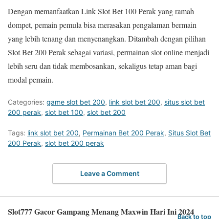
Dengan memanfaatkan Link Slot Bet 100 Perak yang ramah
dompet, pemain pemula bisa merasakan pengalaman bermain
yang lebih tenang dan menyenangkan. Ditambah dengan pilihan
Slot Bet 200 Perak sebagai variasi, permainan slot online menjadi
lebih seru dan tidak membosankan, sekaligus tetap aman bagi
modal pemain.
Categories:
game slot bet 200
,
link slot bet 200
,
situs slot bet
200 perak
,
slot bet 100
,
slot bet 200
Tags:
link slot bet 200
,
Permainan Bet 200 Perak
,
Situs Slot Bet
200 Perak
,
slot bet 200 perak
Leave a Comment
Slot777 Gacor Gampang Menang Maxwin Hari Ini 2024
Back to top