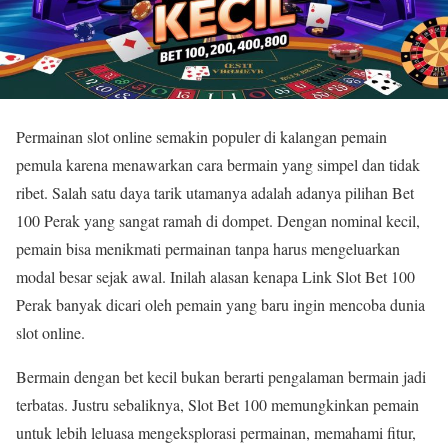
Permainan slot online semakin populer di kalangan pemain
pemula karena menawarkan cara bermain yang simpel dan tidak
ribet. Salah satu daya tarik utamanya adalah adanya pilihan Bet
100 Perak yang sangat ramah di dompet. Dengan nominal kecil,
pemain bisa menikmati permainan tanpa harus mengeluarkan
modal besar sejak awal. Inilah alasan kenapa Link Slot Bet 100
Perak banyak dicari oleh pemain yang baru ingin mencoba dunia
slot online.
Bermain dengan bet kecil bukan berarti pengalaman bermain jadi
terbatas. Justru sebaliknya, Slot Bet 100 memungkinkan pemain
untuk lebih leluasa mengeksplorasi permainan, memahami fitur,