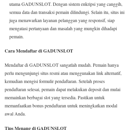
utama GADUNSLOT. Dengan sistem enkripsi yang canggih,
semua data dan transaksi pemain dilindungi. Selain itu, situs ini
juga menawarkan layanan pelanggan yang responsif, siap
mengatasi pertanyaan dan masalah yang mungkin dihadapi
pemain.
Cara Mendaftar di GADUNSLOT
Mendaftar di GADUNSLOT sangatlah mudah. Pemain hanya
perlu mengunjungi situs resmi atau menggunakan link alternatif,
kemudian mengisi formulir pendaftaran. Setelah proses
pendaftaran selesai, pemain dapat melakukan deposit dan mulai
memainkan berbagai slot yang tersedia. Pastikan untuk
memanfaatkan bonus pendaftaran untuk meningkatkan modal
awal Anda.
Tips Menang di GADUNSLOT