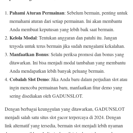
Pahami Aturan Permainan
: Sebelum bermain, penting untuk
memahami aturan dari setiap permainan. Ini akan membantu
Anda membuat keputusan yang lebih baik saat bermain.
Kelola Modal
: Tentukan anggaran dan patuhi itu. Jangan
tergoda untuk terus bermain jika sudah mengalami kekalahan.
Manfaatkan Bonus
: Selalu periksa promosi dan bonus yang
ditawarkan. Ini bisa menjadi modal tambahan yang membantu
Anda mendapatkan lebih banyak peluang bermain.
Cobalah Slot Demo
: Jika Anda baru dalam perjudian slot atau
ingin mencoba permainan baru, manfaatkan fitur demo yang
sering disediakan oleh GADUNSLOT.
Dengan berbagai keunggulan yang ditawarkan, GADUNSLOT
menjadi salah satu situs slot gacor terpercaya di 2024. Dengan
link alternatif yang tersedia, bermain slot menjadi lebih nyaman