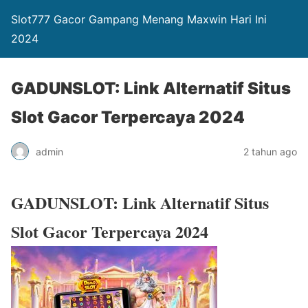
Slot777 Gacor Gampang Menang Maxwin Hari Ini
2024
GADUNSLOT: Link Alternatif Situs
Slot Gacor Terpercaya 2024
admin
2 tahun ago
GADUNSLOT: Link Alternatif Situs
Slot Gacor Terpercaya 2024