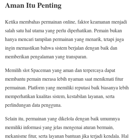
Aman Itu Penting
Ketika membahas permainan online, faktor keamanan menjadi
salah satu hal utama yang perlu diperhatikan. Pemain bukan
hanya mencari tampilan permainan yang menarik, tetapi juga
ingin memastikan bahwa sistem berjalan dengan baik dan
memberikan pengalaman yang transparan.
Memilih slot Spaceman yang aman dan terpercaya dapat
membantu pemain merasa lebih nyaman saat menikmati fitur
permainan. Platform yang memiliki reputasi baik biasanya lebih
memperhatikan kualitas sistem, kestabilan layanan, serta
perlindungan data pengguna.
Selain itu, permainan yang dikelola dengan baik umumnya
memiliki informasi yang jelas mengenai aturan bermain,
mekanisme fitur, serta layanan bantuan jika terjadi kendala. Hal