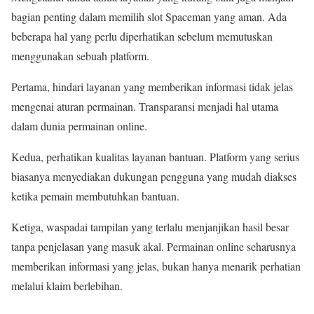
bagian penting dalam memilih slot Spaceman yang aman. Ada
beberapa hal yang perlu diperhatikan sebelum memutuskan
menggunakan sebuah platform.
Pertama, hindari layanan yang memberikan informasi tidak jelas
mengenai aturan permainan. Transparansi menjadi hal utama
dalam dunia permainan online.
Kedua, perhatikan kualitas layanan bantuan. Platform yang serius
biasanya menyediakan dukungan pengguna yang mudah diakses
ketika pemain membutuhkan bantuan.
Ketiga, waspadai tampilan yang terlalu menjanjikan hasil besar
tanpa penjelasan yang masuk akal. Permainan online seharusnya
memberikan informasi yang jelas, bukan hanya menarik perhatian
melalui klaim berlebihan.