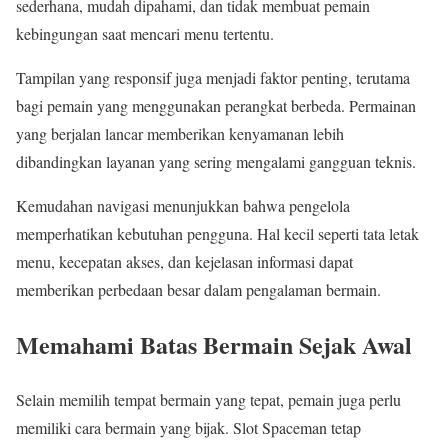
sederhana, mudah dipahami, dan tidak membuat pemain
kebingungan saat mencari menu tertentu.
Tampilan yang responsif juga menjadi faktor penting, terutama
bagi pemain yang menggunakan perangkat berbeda. Permainan
yang berjalan lancar memberikan kenyamanan lebih
dibandingkan layanan yang sering mengalami gangguan teknis.
Kemudahan navigasi menunjukkan bahwa pengelola
memperhatikan kebutuhan pengguna. Hal kecil seperti tata letak
menu, kecepatan akses, dan kejelasan informasi dapat
memberikan perbedaan besar dalam pengalaman bermain.
Memahami Batas Bermain Sejak Awal
Selain memilih tempat bermain yang tepat, pemain juga perlu
memiliki cara bermain yang bijak. Slot Spaceman tetap