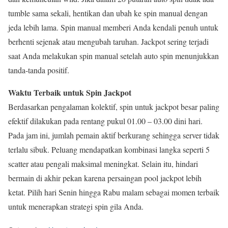
tumble sama sekali, hentikan dan ubah ke spin manual dengan
jeda lebih lama. Spin manual memberi Anda kendali penuh untuk
berhenti sejenak atau mengubah taruhan. Jackpot sering terjadi
saat Anda melakukan spin manual setelah auto spin menunjukkan
tanda-tanda positif.
Waktu Terbaik untuk Spin Jackpot
Berdasarkan pengalaman kolektif, spin untuk jackpot besar paling
efektif dilakukan pada rentang pukul 01.00 – 03.00 dini hari.
Pada jam ini, jumlah pemain aktif berkurang sehingga server tidak
terlalu sibuk. Peluang mendapatkan kombinasi langka seperti 5
scatter atau pengali maksimal meningkat. Selain itu, hindari
bermain di akhir pekan karena persaingan pool jackpot lebih
ketat. Pilih hari Senin hingga Rabu malam sebagai momen terbaik
untuk menerapkan strategi spin gila Anda.