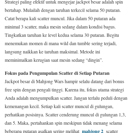
Strategi paling efektif untuk mengejar jackpot besar adalah spin
bertahap. Mulailah dengan taruhan terkecil selama 50 putaran.
Catat berapa kali scatter muncul. Jika dalam 50 putaran ada
minimal 3 scatter, maka mesin sedang dalam kondisi bagus.
Tingkatkan taruhan ke level kedua selama 30 putaran. Begitu
menemukan momen di mana wild dan tumble sering terjadi,
langsung naikkan ke taruhan maksimal. Metode ini
meminimalkan kerugian saat mesin sedang “dingin”.
Fokus pada Pengumpulan Scatter di Setiap Putaran
Jackpot besar di Mahjong Wars hampir selalu datang dari bonus
free spin dengan pengali tinggi. Karena itu, fokus utama strategi
Anda adalah mengumpulkan scatter. Jangan terlalu peduli dengan
kemenangan kecil. Setiap kali scatter muncul di gulungan,
perhatikan posisinya. Scatter cenderung muncul di gulungan 1,3,
dan 5. Maka, pertahankan spin meskipun tidak menang selama
mahjong 2
beberapa putaran asalkan sering melihat
scatter