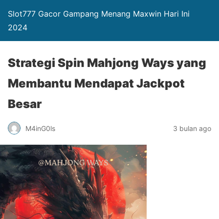
Slot777 Gacor Gampang Menang Maxwin Hari Ini
2024
Strategi Spin Mahjong Ways yang
Membantu Mendapat Jackpot
Besar
M4inG0ls
3 bulan ago