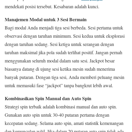
mendekati posisi tersebut. Kesabaran adalah kunci.
Manajemen Modal untuk 3 Sesi Bermain
Bagi modal Anda menjadi tiga sesi berbeda. Sesi pertama untuk
observasi dengan taruhan minimum. Sesi kedua untuk eksplorasi
dengan taruhan sedang. Sesi ketiga untuk serangan dengan
taruhan maksimal jika pola sudah terlihat positif. Jangan pernah
menggunakan seluruh modal dalam satu sesi. Jackpot besar
biasanya datang di ujung sesi ketika mesin sudah menerima
banyak putaran. Dengan tiga sesi, Anda memberi peluang mesin
untuk memasuki fase “jackpot” tanpa bangkrut lebih awal.
Kombinasikan Spin Manual dan Auto Spin
Strategi spin terbaik adalah kombinasi manual dan auto spin.
Gunakan auto spin untuk 30-40 putaran pertama dengan
kecepatan sedang. Selama auto spin, amati statistik kemenangan
dan kemunculan wild. Jika dalam 20 putaran auto spin tidak ada