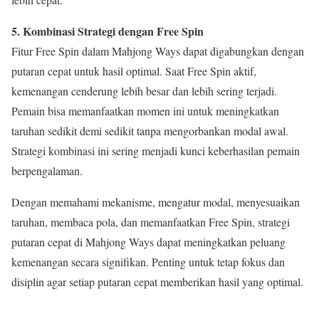
5. Kombinasi Strategi dengan Free Spin
Fitur Free Spin dalam Mahjong Ways dapat digabungkan dengan
putaran cepat untuk hasil optimal. Saat Free Spin aktif,
kemenangan cenderung lebih besar dan lebih sering terjadi.
Pemain bisa memanfaatkan momen ini untuk meningkatkan
taruhan sedikit demi sedikit tanpa mengorbankan modal awal.
Strategi kombinasi ini sering menjadi kunci keberhasilan pemain
berpengalaman.
Dengan memahami mekanisme, mengatur modal, menyesuaikan
taruhan, membaca pola, dan memanfaatkan Free Spin, strategi
putaran cepat di Mahjong Ways dapat meningkatkan peluang
kemenangan secara signifikan. Penting untuk tetap fokus dan
disiplin agar setiap putaran cepat memberikan hasil yang optimal.