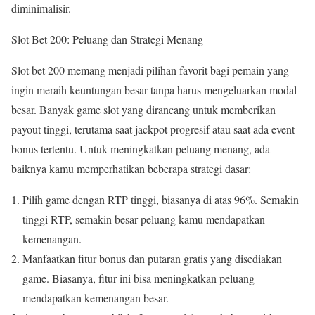
diminimalisir.
Slot Bet 200: Peluang dan Strategi Menang
Slot bet 200 memang menjadi pilihan favorit bagi pemain yang
ingin meraih keuntungan besar tanpa harus mengeluarkan modal
besar. Banyak game slot yang dirancang untuk memberikan
payout tinggi, terutama saat jackpot progresif atau saat ada event
bonus tertentu. Untuk meningkatkan peluang menang, ada
baiknya kamu memperhatikan beberapa strategi dasar:
Pilih game dengan RTP tinggi, biasanya di atas 96%. Semakin
tinggi RTP, semakin besar peluang kamu mendapatkan
kemenangan.
Manfaatkan fitur bonus dan putaran gratis yang disediakan
game. Biasanya, fitur ini bisa meningkatkan peluang
mendapatkan kemenangan besar.