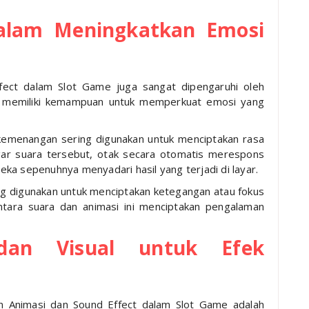
dalam Meningkatkan Emosi
ffect dalam Slot Game juga sangat dipengaruhi oleh
ra memiliki kemampuan untuk memperkuat emosi yang
 kemenangan sering digunakan untuk menciptakan rasa
ar suara tersebut, otak secara otomatis merespons
ka sepenuhnya menyadari hasil yang terjadi di layar.
ing digunakan untuk menciptakan ketegangan atau fokus
ntara suara dan animasi ini menciptakan pengalaman
 dan Visual untuk Efek
an Animasi dan Sound Effect dalam Slot Game adalah