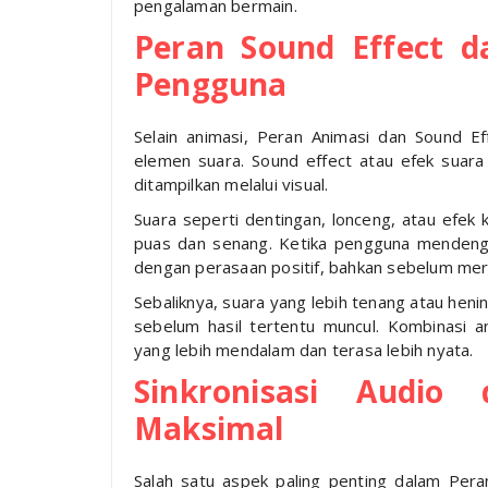
pengalaman bermain.
Peran Sound Effect 
Pengguna
Selain animasi, Peran Animasi dan Sound E
elemen suara. Sound effect atau efek sua
ditampilkan melalui visual.
Suara seperti dentingan, lonceng, atau efek
puas dan senang. Ketika pengguna mendeng
dengan perasaan positif, bahkan sebelum mere
Sebaliknya, suara yang lebih tenang atau hen
sebelum hasil tertentu muncul. Kombinasi a
yang lebih mendalam dan terasa lebih nyata.
Sinkronisasi Audio
Maksimal
Salah satu aspek paling penting dalam Per