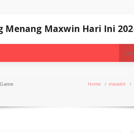
g Menang Maxwin Hari Ini 202
Search
for:
t Game
Home
/
mauslot
/