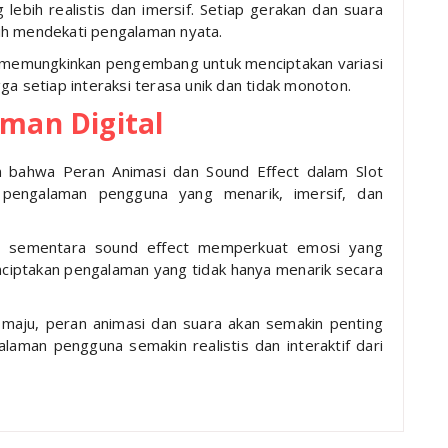
ebih realistis dan imersif. Setiap gerakan dan suara
ih mendekati pengalaman nyata.
a memungkinkan pengembang untuk menciptakan variasi
ga setiap interaksi terasa unik dan tidak monoton.
man Digital
n bahwa Peran Animasi dan Sound Effect dalam Slot
pengalaman pengguna yang menarik, imersif, dan
l, sementara sound effect memperkuat emosi yang
ciptakan pengalaman yang tidak hanya menarik secara
maju, peran animasi dan suara akan semakin penting
alaman pengguna semakin realistis dan interaktif dari