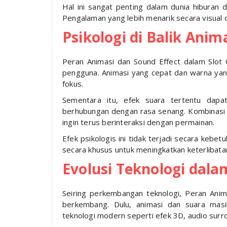
Hal ini sangat penting dalam dunia hiburan d
Pengalaman yang lebih menarik secara visual
Psikologi di Balik Anim
Peran Animasi dan Sound Effect dalam Slot G
pengguna. Animasi yang cepat dan warna yan
fokus.
Sementara itu, efek suara tertentu dap
berhubungan dengan rasa senang. Kombinasi
ingin terus berinteraksi dengan permainan.
Efek psikologis ini tidak terjadi secara kebet
secara khusus untuk meningkatkan keterlibata
Evolusi Teknologi dal
Seiring perkembangan teknologi, Peran Ani
berkembang. Dulu, animasi dan suara mas
teknologi modern seperti efek 3D, audio surro