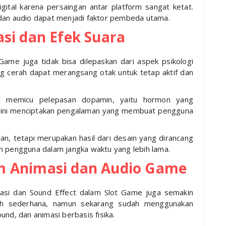
igital karena persaingan antar platform sangat ketat.
 dan audio dapat menjadi faktor pembeda utama.
asi dan Efek Suara
ame juga tidak bisa dilepaskan dari aspek psikologi
g cerah dapat merangsang otak untuk tetap aktif dan
at memicu pelepasan dopamin, yaitu hormon yang
 ini menciptakan pengalaman yang membuat pengguna
ulan, tetapi merupakan hasil dari desain yang dirancang
n pengguna dalam jangka waktu yang lebih lama.
am Animasi dan Audio Game
masi dan Sound Effect dalam Slot Game juga semakin
ih sederhana, namun sekarang sudah menggunakan
und, dan animasi berbasis fisika.