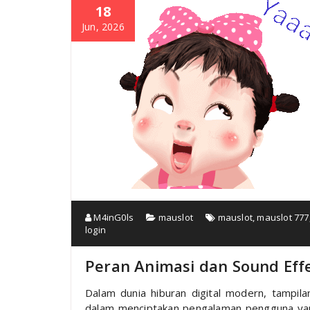
18
Jun, 2026
M4inG0ls
mauslot
mauslot
,
mauslot 777
login
Peran Animasi dan Sound Eff
Dalam dunia hiburan digital modern, tampila
dalam menciptakan pengalaman pengguna yang i