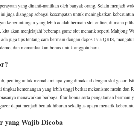
 perayaan yang dinanti-nantikan oleh banyak orang. Selain menjadi w
ini juga dianggap sebagai kesempatan untuk meningkatkan keberuntung
n keberuntungan yang lebih adalah bermain slot online, di mana pilih
i, kita akan menjelajahi beberapa game slot menarik seperti Mahjong 
tu, ada juga tips tentang cara bermain dengan deposit via QRIS, mengatu
 demo, dan memanfaatkan bonus untuk anggota baru.
or?
h, penting untuk memahami apa yang dimaksud dengan slot gacor. Isti
i tingkat kemenangan yang lebih tinggi berkat mekanisme mesin dan R
biasanya menawarkan berbagai fitur bonus serta pengalaman bermain
 gacor dapat menjadi bentuk hiburan sekaligus upaya menarik keberunt
or yang Wajib Dicoba