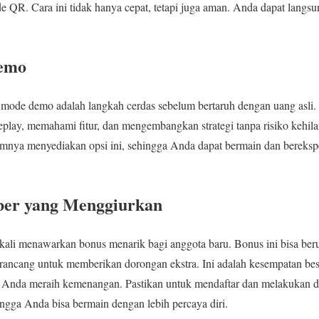
 QR. Cara ini tidak hanya cepat, tetapi juga aman. Anda dapat langs
.
emo
 mode demo adalah langkah cerdas sebelum bertaruh dengan uang as
lay, memahami fitur, dan mengembangkan strategi tanpa risiko kehila
umnya menyediakan opsi ini, sehingga Anda dapat bermain dan berek
er yang Menggiurkan
ng kali menawarkan bonus menarik bagi anggota baru. Bonus ini bisa ber
irancang untuk memberikan dorongan ekstra. Ini adalah kesempatan besa
 Anda meraih kemenangan. Pastikan untuk mendaftar dan melakukan d
ngga Anda bisa bermain dengan lebih percaya diri.