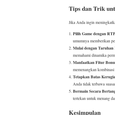
Tips dan Trik un
Jika Anda ingin meningkatka
Pilih Game dengan RTP
umumnya memberikan pelu
Mulai dengan Taruhan K
memahami dinamika permai
Manfaatkan Fitur Bonu
memenangkan kombinasi y
Tetapkan Batas Kerugi
Anda tidak terbawa suasa
Bermain Secara Bertan
tertekan untuk menang da
Kesimpulan