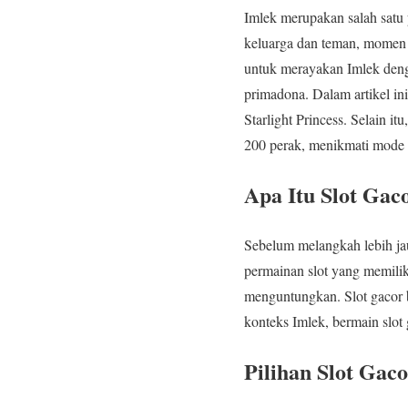
Imlek merupakan salah satu
keluarga dan teman, momen 
untuk merayakan Imlek denga
primadona. Dalam artikel in
Starlight Princess. Selain i
200 perak, menikmati mode
Apa Itu Slot Gac
Sebelum melangkah lebih jau
permainan slot yang memilik
menguntungkan. Slot gacor 
konteks Imlek, bermain slot
Pilihan Slot Gac