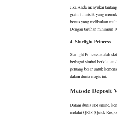
Jika Anda menyukai tantang
grafis futuristik yang memu
bonus yang melibatkan mult
Dengan taruhan minimum 100
4. Starlight Princess
Starlight Princess adalah s
berbagai simbol berkilauan 
peluang besar untuk kemenan
dalam dunia magis ini.
Metode Deposit 
Dalam dunia slot online, ke
melalui QRIS (Quick Respon