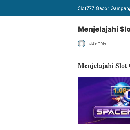
Slot777 Gacor Gampang
Menjelajahi Slo
M4inG0ls
Menjelajahi Slot