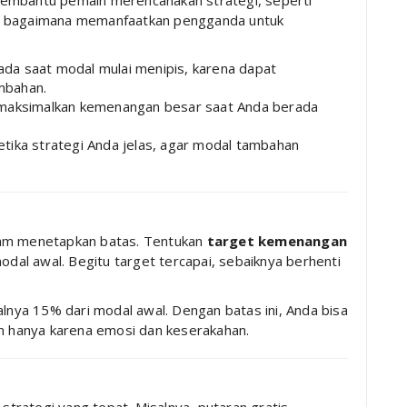
membantu pemain merencanakan strategi, seperti
au bagaimana memanfaatkan pengganda untuk
ada saat modal mulai menipis, karena dapat
mbahan.
emaksimalkan kemenangan besar saat Anda berada
ketika strategi Anda jelas, agar modal tambahan
dalam menetapkan batas. Tentukan
target kemenangan
modal awal. Begitu target tercapai, sebaiknya berhenti
alnya 15% dari modal awal. Dengan batas ini, Anda bisa
an hanya karena emosi dan keserakahan.