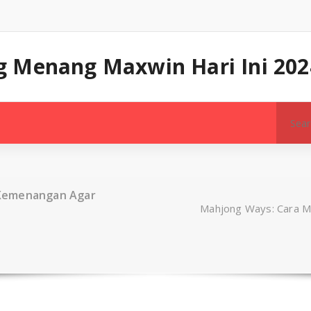
g Menang Maxwin Hari Ini 202
Search
for:
 Kemenangan Agar
Mahjong Ways: Cara M