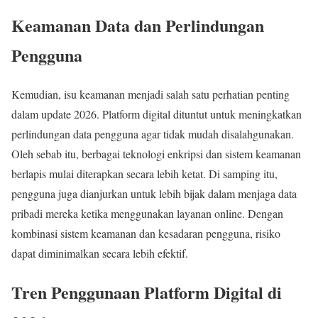
Keamanan Data dan Perlindungan
Pengguna
Kemudian, isu keamanan menjadi salah satu perhatian penting
dalam update 2026. Platform digital dituntut untuk meningkatkan
perlindungan data pengguna agar tidak mudah disalahgunakan.
Oleh sebab itu, berbagai teknologi enkripsi dan sistem keamanan
berlapis mulai diterapkan secara lebih ketat. Di samping itu,
pengguna juga dianjurkan untuk lebih bijak dalam menjaga data
pribadi mereka ketika menggunakan layanan online. Dengan
kombinasi sistem keamanan dan kesadaran pengguna, risiko
dapat diminimalkan secara lebih efektif.
Tren Penggunaan Platform Digital di