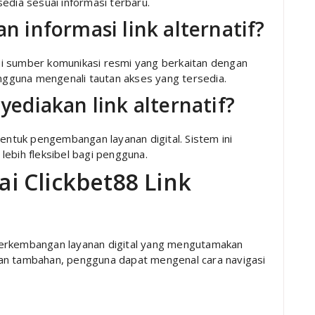
edia sesuai informasi terbaru.
informasi link alternatif?
alui sumber komunikasi resmi yang berkaitan dengan
gguna mengenali tautan akses yang tersedia.
diakan link alternatif?
bentuk pengembangan layanan digital. Sistem ini
lebih fleksibel bagi pengguna.
 Clickbet88 Link
i perkembangan layanan digital yang mengutamakan
an tambahan, pengguna dapat mengenal cara navigasi