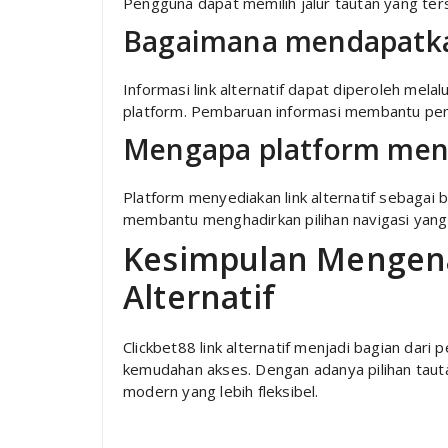
Pengguna dapat memilih jalur tautan yang ters
Bagaimana mendapatkan 
Informasi link alternatif dapat diperoleh mel
platform. Pembaruan informasi membantu pen
Mengapa platform menye
Platform menyediakan link alternatif sebagai 
membantu menghadirkan pilihan navigasi yang 
Kesimpulan Mengenai
Alternatif
Clickbet88 link alternatif menjadi bagian dar
kemudahan akses. Dengan adanya pilihan taut
modern yang lebih fleksibel.