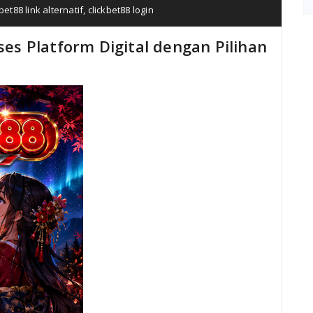
kbet88 link alternatif
,
clickbet88 login
kses Platform Digital dengan Pilihan