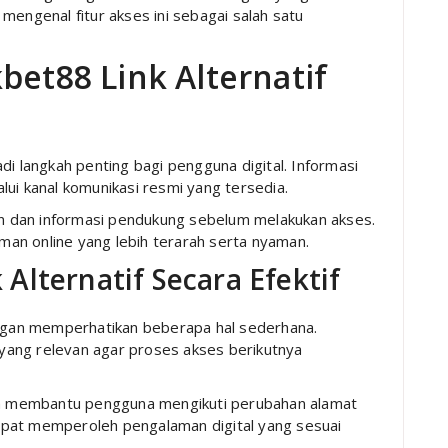
ngenal fitur akses ini sebagai salah satu
bet88 Link Alternatif
di langkah penting bagi pengguna digital. Informasi
ui kanal komunikasi resmi yang tersedia.
 dan informasi pendukung sebelum melakukan akses.
an online yang lebih terarah serta nyaman.
Alternatif Secara Efektif
engan memperhatikan beberapa hal sederhana.
yang relevan agar proses akses berikutnya
ala membantu pengguna mengikuti perubahan alamat
apat memperoleh pengalaman digital yang sesuai