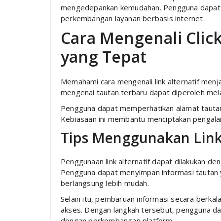
mengedepankan kemudahan. Pengguna dapat me
perkembangan layanan berbasis internet.
Cara Mengenali Click
yang Tepat
Memahami cara mengenali link alternatif menja
mengenai tautan terbaru dapat diperoleh melal
Pengguna dapat memperhatikan alamat tautan
Kebiasaan ini membantu menciptakan pengalam
Tips Menggunakan Link 
Penggunaan link alternatif dapat dilakukan d
Pengguna dapat menyimpan informasi tautan 
berlangsung lebih mudah.
Selain itu, pembaruan informasi secara berk
akses. Dengan langkah tersebut, pengguna d
dengan perkembangan platform.