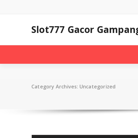
Skip
to
content
Slot777 Gacor Gampan
Category Archives: Uncategorized